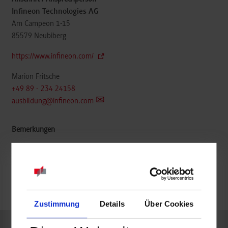
Infineon Technologies AG
Am Campeon 1-15
85579
Neubiberg
https://www.infineon.com/
Marion Fritsche
+49 89 - 234 24158
ausbildung@infineon.com
frei
frei
Zustimmung
Details
Über Cookies