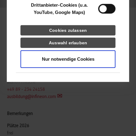
Drittanbieter-Cookies (u.a.
YouTube, Google Maps)
Informatik / Künstliche Intelligenz
Cookies zulassen
Auswahl erlauben
Infineon Technologies AG
Am Campeon 1-15
85579
Neubiberg
Nur notwendige Cookies
https://www.infineon.com/
Marion Fritsche
+49 89 - 234 24158
ausbildung@infineon.com
frei