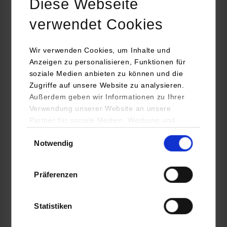
Diese Webseite
Embedded Systems / General Engineering
verwendet Cookies
Infineon Technologies AG
Wir verwenden Cookies, um Inhalte und
Am Campeon 1-15
Anzeigen zu personalisieren, Funktionen für
85579
Neubiberg
soziale Medien anbieten zu können und die
Zugriffe auf unsere Website zu analysieren.
https://www.infineon.com/
Außerdem geben wir Informationen zu Ihrer
Marion Fritsche
Verwendung unserer Website an unsere
+49 89 - 234 24158
Partner für soziale Medien, Werbung und
ausbildung@infineon.com
Analysen weiter. Unsere Partner (u.a.
Einwilligungsauswahl
Notwendig
YouTube, Google Maps) führen diese
Informationen möglicherweise mit weiteren
Daten zusammen, die Sie ihnen bereitgestellt
Präferenzen
haben oder die sie im Rahmen Ihrer Nutzung
der Dienste gesammelt haben.
frei
Statistiken
k.A.