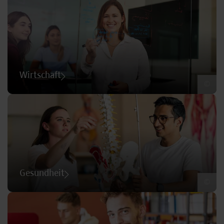
Wirtschaft
©
Gesundheit
©