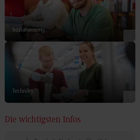
Sozialwesen
©
Technik
©
Die wichtigsten Infos