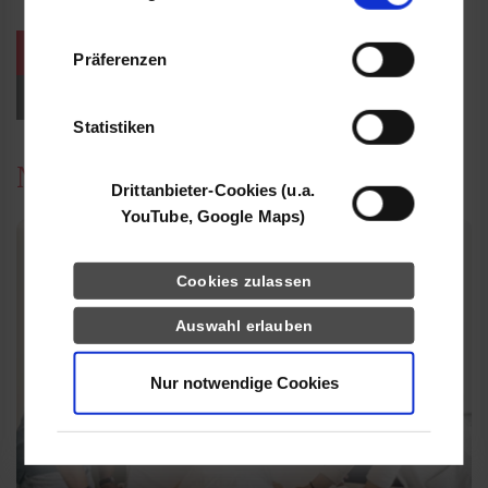
Informationen möglicherweise mit weiteren
Daten zusammen, die Sie ihnen bereitgestellt
weitere Veranstaltungen / Termine
Präferenzen
haben oder die sie im Rahmen Ihrer Nutzung
der Dienste gesammelt haben.
Events für Studieninteressierte
Statistiken
News
Drittanbieter-Cookies (u.a.
YouTube, Google Maps)
Cookies zulassen
Auswahl erlauben
Nur notwendige Cookies