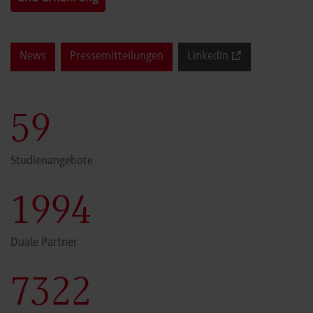
News
Pressemitteilungen
LinkedIn
60
Studienangebote
2000
Duale Partner
7341