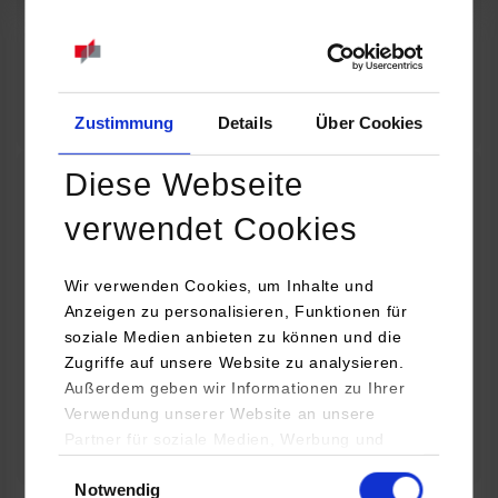
07.09.2026
18:00 Uhr
Online INDIS-Infoveranstaltung für Studierende
Zum Event
Zustimmung
Details
Über Cookies
Diese Webseite
Technologietag: Clean Urban Transportation –
verwendet Cookies
nachhaltige Mobilität im (sub)urbanen Umfeld
Wir verwenden Cookies, um Inhalte und
16.09.2026 - 17.09.2026
Anzeigen zu personalisieren, Funktionen für
soziale Medien anbieten zu können und die
Im Mittelpunkt stehen elektrische Antriebe, moderne
Zugriffe auf unsere Website zu analysieren.
Batterietechnologien und innovative Fahrzeugkonzepte für
Außerdem geben wir Informationen zu Ihrer
nachhaltige Mobilität in Stadt und…
Verwendung unserer Website an unsere
Partner für soziale Medien, Werbung und
Zum Event
Analysen weiter. Unsere Partner (u.a.
Einwilligungsauswahl
Notwendig
YouTube, Google Maps) führen diese