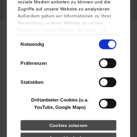
soziale Medien anbieten zu können und die
Zugriffe auf unsere Website zu analysieren.
frei
Außerdem geben wir Informationen zu Ihrer
Verwendung unserer Website an unsere
Partner für soziale Medien, Werbung und
Informatik
Analysen weiter. Unsere Partner (u.a.
Einwilligungsauswahl
Notwendig
YouTube, Google Maps) führen diese
Informationen möglicherweise mit weiteren
Hitachi Rail GTS Deutschland GmbH
Daten zusammen, die Sie ihnen bereitgestellt
Präferenzen
Thalesplatz 1
haben oder die sie im Rahmen Ihrer Nutzung
71254
Ditzingen
der Dienste gesammelt haben.
Statistiken
www.hitachirail.com
Jürgen Dollmann
Drittanbieter-Cookies (u.a.
+49 7156 3530
YouTube, Google Maps)
juergen.dollmann@hitachirail.com
Cookies zulassen