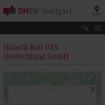
Skip to main content
Standorte
Suche
Suche
Hitachi Rail GTS
Deutschland GmbH