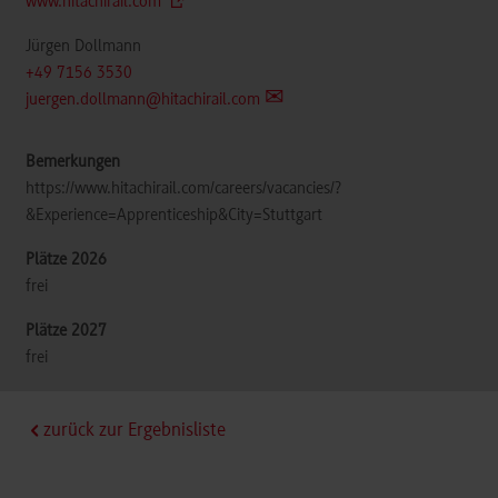
www.hitachirail.com
Jürgen Dollmann
+49 7156 3530
juergen.dollmann@hitachirail.com
https://www.hitachirail.com/careers/vacancies/?
&Experience=Apprenticeship&City=Stuttgart
frei
frei
zurück zur Ergebnisliste