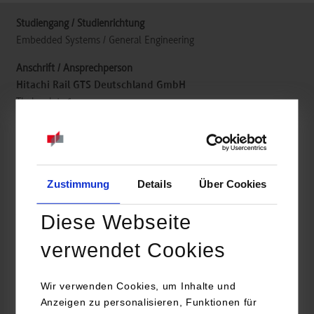
Embedded Systems / General Engineering
Hitachi Rail GTS Deutschland GmbH
Thalesplatz 1
71254
Ditzingen
www.hitachirail.com
Jürgen Dollmann
Zustimmung
Details
Über Cookies
+49 7156 3530
juergen.dollmann@hitachirail.com
Diese Webseite
verwendet Cookies
Wir verwenden Cookies, um Inhalte und
belegt
Anzeigen zu personalisieren, Funktionen für