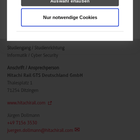
Auswahl erlauben
belegt
Nur notwendige Cookies
frei
Informatik / Cyber Security
Hitachi Rail GTS Deutschland GmbH
Thalesplatz 1
71254
Ditzingen
www.hitachirail.com
Jürgen Dollmann
+49 7156 3530
juergen.dollmann@hitachirail.com