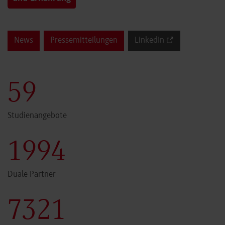
News
Pressemitteilungen
LinkedIn
60
Studienangebote
2000
Duale Partner
7341