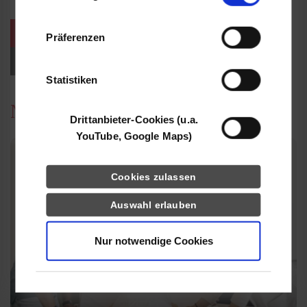
Informationen möglicherweise mit weiteren
Daten zusammen, die Sie ihnen bereitgestellt
weitere Veranstaltungen / Termine
Präferenzen
haben oder die sie im Rahmen Ihrer Nutzung
der Dienste gesammelt haben.
Events für Studieninteressierte
Statistiken
News
Drittanbieter-Cookies (u.a.
YouTube, Google Maps)
Cookies zulassen
Auswahl erlauben
Nur notwendige Cookies