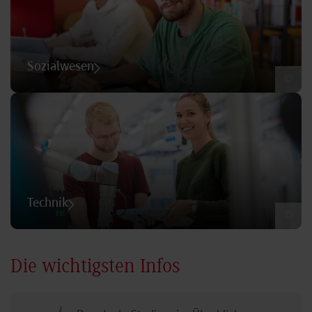
Sozialwesen
©
Technik
©
Die wichtigsten Infos