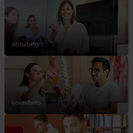
Wirtschaft
©
Gesundheit
©