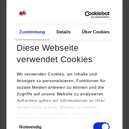
07.09.2026
18:00 Uhr
Online INDIS-Infoveranstaltung für Studierende
Zum Event
Zustimmung
Details
Über Cookies
Diese Webseite
Technologietag: Clean Urban Transportation –
verwendet Cookies
nachhaltige Mobilität im (sub)urbanen Umfeld
Wir verwenden Cookies, um Inhalte und
16.09.2026 - 17.09.2026
Anzeigen zu personalisieren, Funktionen für
soziale Medien anbieten zu können und die
Im Mittelpunkt stehen elektrische Antriebe, moderne
Zugriffe auf unsere Website zu analysieren.
Batterietechnologien und innovative Fahrzeugkonzepte für
Außerdem geben wir Informationen zu Ihrer
nachhaltige Mobilität in Stadt und…
Verwendung unserer Website an unsere
Partner für soziale Medien, Werbung und
Zum Event
Analysen weiter. Unsere Partner (u.a.
Einwilligungsauswahl
Notwendig
YouTube, Google Maps) führen diese