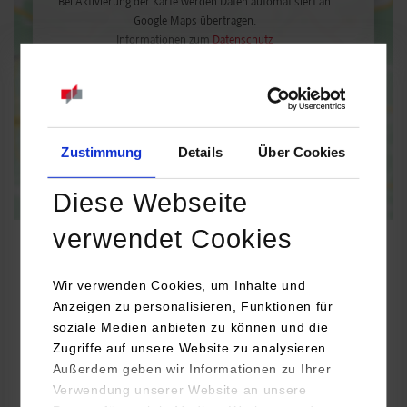
Bei Aktivierung der Karte werden Daten automatisiert an
Google Maps übertragen.
Informationen zum
Datenschutz
Dauerhaft aktivieren
Einmalig aktivieren
Zustimmung
Details
Über Cookies
Diese Webseite
verwendet Cookies
Wir verwenden Cookies, um Inhalte und
Informatik
Anzeigen zu personalisieren, Funktionen für
soziale Medien anbieten zu können und die
Zugriffe auf unsere Website zu analysieren.
HCM CustomerManagement GmbH
Außerdem geben wir Informationen zu Ihrer
Schwieberdinger Str. 60
Verwendung unserer Website an unsere
70435
Stuttgart