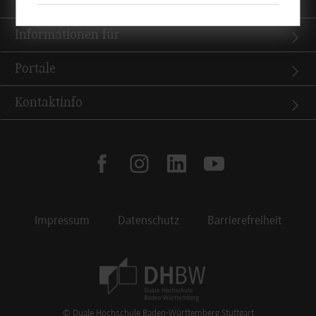
Quicklinks
Informationen für
Portale
Kontaktinfo
facebook
instagram
linkedin
youtube
Impressum
Datenschutz
Barrierefreiheit
Footer Meta Navigation
© Duale Hochschule Baden-Württemberg Stuttgart