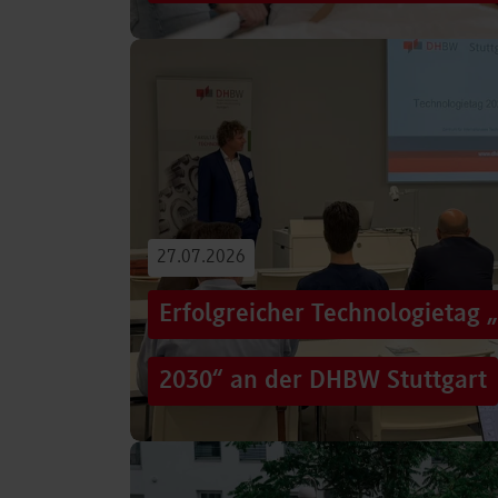
Von der Promotion in Australien über die We
evidenzbasierter Pflege bis hin zur aktiven G
Führungsaufgaben – Drei…
Beitrag lesen
27.07.2026
Erfolgreicher Technologietag 
2030“ an der DHBW Stuttgart
Wie gelingt Transformation in einer Zeit, in d
und gesellschaftliche Rahmenbedingungen im
Genau…