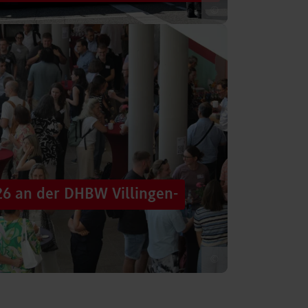
©
 säumten am Samstag die Straßen der
tten im farbenfrohen Zug: ein eigener DHBW-
26 an der DHBW Villingen-
©
d dennoch eine Verbindung schaffen, mit
 – connecting minds“ hat der DHBW-