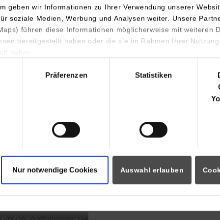
m geben wir Informationen zu Ihrer Verwendung unserer Websit
INDIS-Infoveranstaltung für
für soziale Medien, Werbung und Analysen weiter. Unsere Partn
aps) führen diese Informationen möglicherweise mit weiteren
Studierende
ihnen bereitgestellt haben oder die sie im Rahmen Ihrer Nutzung
lt haben.
hl
Präferenzen
Statistiken
07.09.2026
18:00 Uhr
Yo
Online INDIS-Infoveranstaltung für
Studierende
Nur notwendige Cookies
Auswahl erlauben
Cook
Zum Event