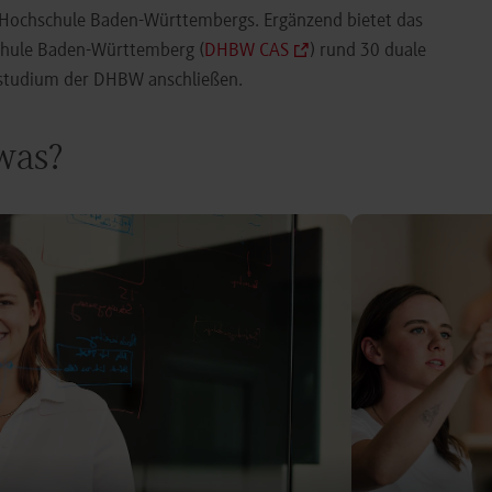
e Hochschule Baden-Württembergs. Ergänzend bietet das
chule Baden-Württemberg (
DHBW CAS
) rund 30 duale
orstudium der DHBW anschließen.
 was?