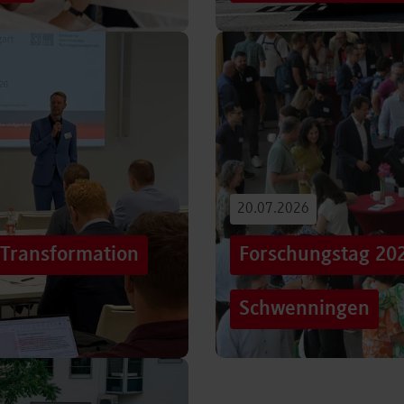
iterentwicklung
Hunderttausende Menschen
estaltung von
Stuttgarter Innenstadt. Mi
Truck, eine große…
Beitrag lesen
20.07.2026
„Transformation
Forschungstag 20
Schwenningen
er sich Technologien, Märkte
Grenzen überschreiten – un
mer schneller verändern?
dem Motto „crossing lines
Forschungstag in…