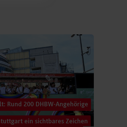
alt: Rund 200 DHBW-Angehörige
tuttgart ein sichtbares Zeichen