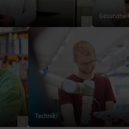
Gesundhei
©
Technik
©