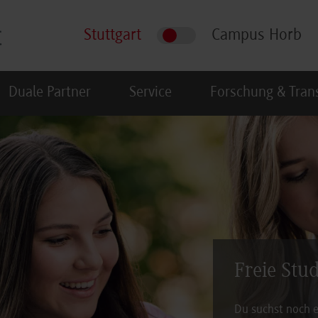
Stuttgart
Campus Horb
Duale Partner
Service
Forschung & Tran
Freie Stu
Du suchst noch e