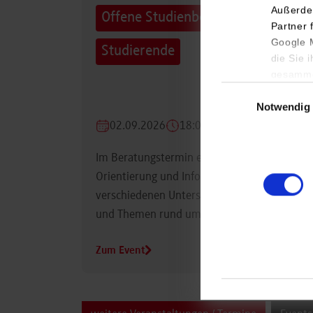
Außerde
Offene Studienberatung für
Partner 
Google M
Studierende
die Sie 
gesamme
Einwilligungsauswa
Notwendig
02.09.2026
18:00 Uhr
Im Beratungstermin erhalten Studierende
Orientierung und Informationen zu
verschiedenen Unterstützungsmöglichkeiten
und Themen rund um das Studium.
Zum Event