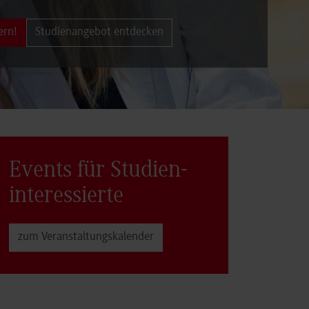
ern!
Studienangebot entdecken
Events für Studien­
interessierte
zum Veranstaltungs­kalender