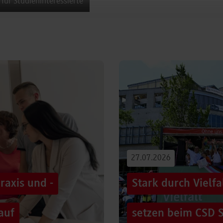
 für Studieninteressierte
27.07.2026
raxis und -
Stark durch Vielf
auf
setzen beim CSD S