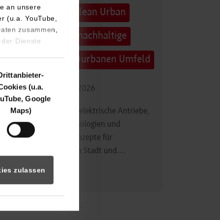
e an unsere
Technologietag: Clean Urban
er (u.a. YouTube,
 Daten zusammen,
Transportation – nachhaltige
 der Dienste
Mobilität im (sub)urbanen Umfeld
Drittanbieter-
Cookies (u.a.
16.09.2026 - 17.09.2026
uTube, Google
Maps)
Im Mittelpunkt stehen elektrische Antriebe,
moderne Batterietechnologien und
innovative Fahrzeugkonzepte für
nachhaltige Mobilität in Stadt und…
ies zulassen
Zum Event