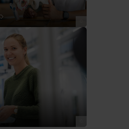
t
©
©