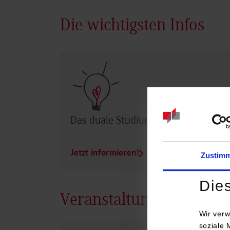
Die wichtigsten Infos
Das duale Studium im Überblick
Jetzt informieren!
Zustim
Die
Veranstaltungen
Wir verw
soziale 