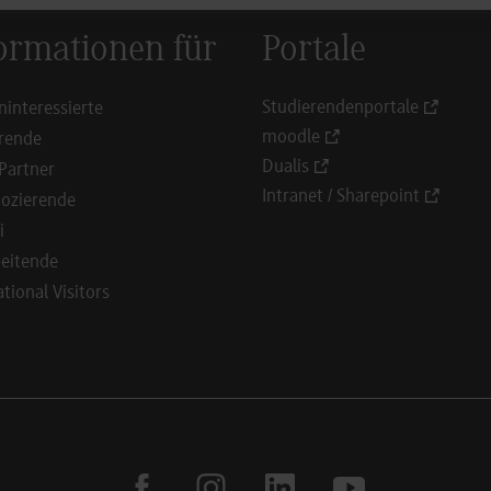
ormationen für
Portale
Studierendenportale
ninteressierte
moodle
rende
Dualis
Partner
Intranet / Sharepoint
ozierende
i
eitende
ational Visitors
facebook
instagram
linkedin
youtube