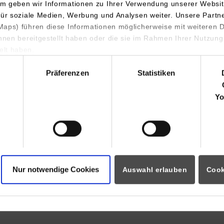
https://gmgcolor.com/de/
m geben wir Informationen zu Ihrer Verwendung unserer Websit
für soziale Medien, Werbung und Analysen weiter. Unsere Partn
Suganthy Ariaratnam
aps) führen diese Informationen möglicherweise mit weiteren
07071/93874-0
ihnen bereitgestellt haben oder die sie im Rahmen Ihrer Nutzung
recruitme@gmgcolor.com
lt haben.
hl
Präferenzen
Statistiken
atik / Informationstechnik
GMG GmbH & Co. KG
Mömpelgarder Weg 10
Yo
72072
Tübingen
https://gmgcolor.com/de/
Suganthy Ariaratnam
07071/93874-0
recruitme@gmgcolor.com
Nur notwendige Cookies
Auswahl erlauben
Cook
ück zur Ergebnisliste