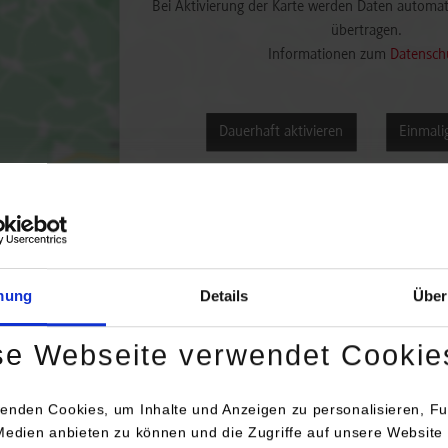
Bei Aktivierung der Karte werden Daten automat
übertragen.
Informationen zum
Datensch
Dauerhaft aktivieren
Einmalig
mung
Details
Über
engang / Studienrichtung
Anschrift / Ansprechperson
se Webseite verwendet Cookie
atik / Künstliche Intelligenz
GMG GmbH & Co. KG
Mömpelgarder Weg 10
enden Cookies, um Inhalte und Anzeigen zu personalisieren, Fu
72072
Tübingen
Medien anbieten zu können und die Zugriffe auf unsere Website 