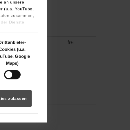
e an unsere
er (u.a. YouTube,
 Daten zusammen,
 der Dienste
Drittanbieter-
frei
frei
Cookies (u.a.
uTube, Google
Maps)
ies zulassen