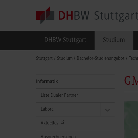
Skip to main content
DHBW Stuttgart
Studium
You are here:
Stuttgart
Studium
Bachelor-Studienangebot
Tech
GM
Informatik
Liste Dualer Partner
Labore
Aktuelles
Ansprechpersonen