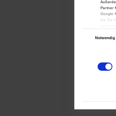
Außerde
Partner 
Google M
die Sie 
gesamme
Einwilligungsauswa
Notwendig
Inform
zur