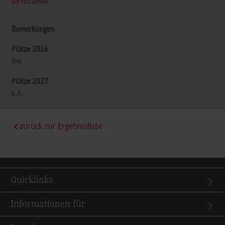
089620600
frei
k.A.
zurück zur Ergebnisliste
Quicklinks
Informationen für