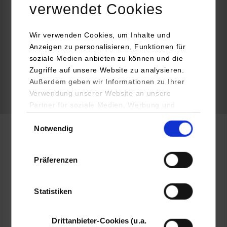
verwendet Cookies
089620600
Wir verwenden Cookies, um Inhalte und
Anzeigen zu personalisieren, Funktionen für
soziale Medien anbieten zu können und die
frei
Zugriffe auf unsere Website zu analysieren.
Außerdem geben wir Informationen zu Ihrer
Verwendung unserer Website an unsere
k.A.
Partner für soziale Medien, Werbung und
Analysen weiter. Unsere Partner (u.a.
Einwilligungsauswahl
Notwendig
YouTube, Google Maps) führen diese
Informationen möglicherweise mit weiteren
BWL-Industrie
Daten zusammen, die Sie ihnen bereitgestellt
Präferenzen
haben oder die sie im Rahmen Ihrer Nutzung
Fujitsu Services GmbH
der Dienste gesammelt haben.
Konrad-Zuse-Straße 16
Statistiken
74172
Neckarsulm
Thomas Häg
Drittanbieter-Cookies (u.a.