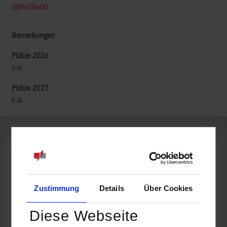
089620600
frei
k.A.
BWL-Dienstleistungsmanagement-Consulting & Sales
Fujitsu Services GmbH
Zustimmung
Details
Über Cookies
Konrad-Zuse-Straße 16
74172
Neckarsulm
Diese Webseite
Tabea Plum