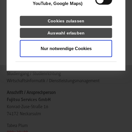
089620600
YouTube, Google Maps)
Cookies zulassen
Auswahl erlauben
frei
Nur notwendige Cookies
k.A.
Wirtschaftsinformatik / Dienstleistungsmanagement
Fujitsu Services GmbH
Konrad-Zuse-Straße 16
74172
Neckarsulm
Tabea Plum