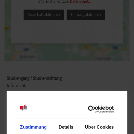
Informationen zum
Datenschutz
Dauerhaft aktivieren
Einmalig aktivieren
Informatik
Fujitsu Germany GmbH
Mies-van-der-Rohe-Straße 8
80807
München
Zustimmung
Details
Über Cookies
www.fujitsu.com