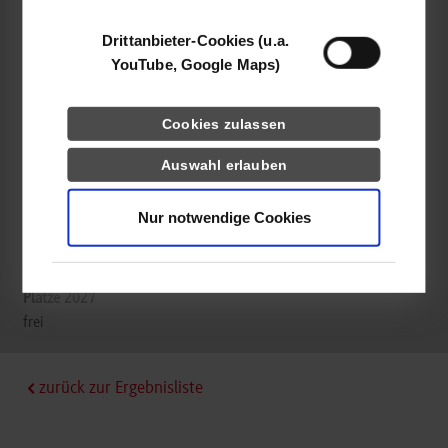
80807
München
Drittanbieter-Cookies (u.a.
www.fujitsu.com
YouTube, Google Maps)
Silvia Nadj
+49 89 62060 0
Cookies zulassen
career@fujitsu.com
Auswahl erlauben
Nur notwendige Cookies
frei
frei
zurück zur Ergebnisliste