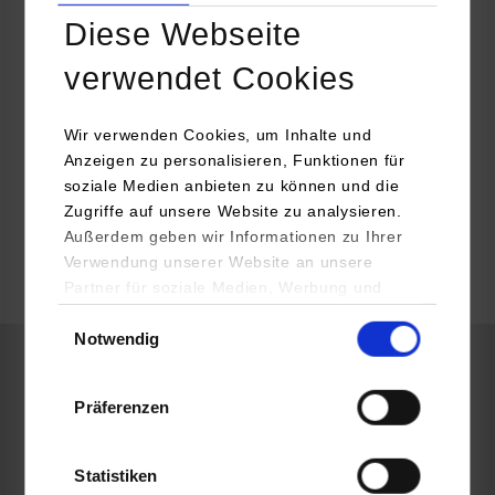
Diese Webseite
Julia Schuster
+49 (89) 62060-0
verwendet Cookies
career@fujitsu.com
Wir verwenden Cookies, um Inhalte und
Anzeigen zu personalisieren, Funktionen für
soziale Medien anbieten zu können und die
Zugriffe auf unsere Website zu analysieren.
frei
Außerdem geben wir Informationen zu Ihrer
Verwendung unserer Website an unsere
Partner für soziale Medien, Werbung und
frei
Analysen weiter. Unsere Partner (u.a.
Einwilligungsauswahl
Notwendig
YouTube, Google Maps) führen diese
Informationen möglicherweise mit weiteren
Wirtschaftsinformatik / Sales und Consulting
Daten zusammen, die Sie ihnen bereitgestellt
Präferenzen
haben oder die sie im Rahmen Ihrer Nutzung
der Dienste gesammelt haben.
Fujitsu Germany GmbH
Statistiken
Mies-van-der-Rohe-Straße 8