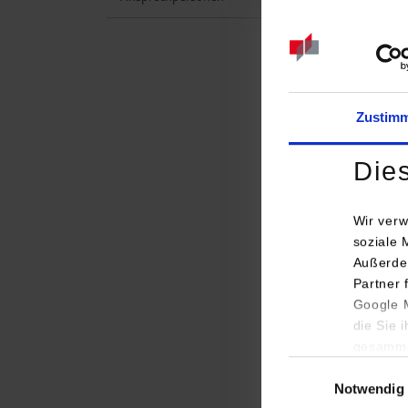
Zustim
Die
Wir verw
soziale 
Außerde
Partner 
Studi
Google M
die Sie 
Infor
gesamme
Einwilligungsauswa
Notwendig