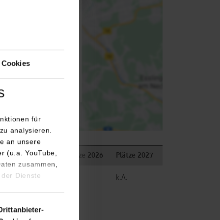
isiert an Google Maps
utz
 Cookies
 aktivieren
s
nktionen für
zu analysieren.
e an unsere
er (u.a. YouTube,
Bemerkungen
Plätze 2026
Plätze 2027
 Daten zusammen,
 der Dienste
frei
k.A.
Drittanbieter-