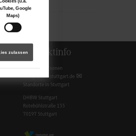
Cookies (u.a.
uTube, Google
Maps)
Kontaktinfo
ies zulassen
Ansprechpersonen
info@dhbw-stuttgart.de
Standorte in Stuttgart
DHBW Stuttgart
Rotebühlstraße 133
70197 Stuttgart