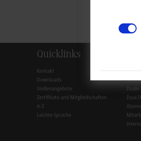
zur
Quicklinks
Inf
Kontakt
Studie
Downloads
Studie
Stellenangebote
Duale 
Zertifikate und Mitgliedschaften
Dual D
A-Z
Alumn
Leichte Sprache
Mitarb
Intern