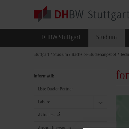
Skip to main content
DHBW Stuttgart
Studium
You are here:
Stuttgart
Studium
Bachelor-Studienangebot
Tech
fo
Informatik
Liste Dualer Partner
Labore
Aktuelles
Ansprechpersonen