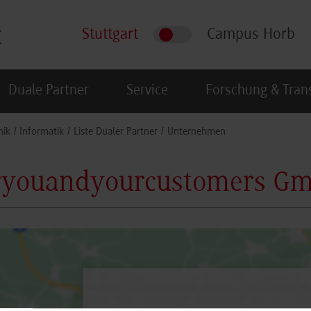
Stuttgart
Campus Horb
Duale Partner
Service
Forschung & Tran
nik
Informatik
Liste Dualer Partner
Unternehmen
ryouandyourcustomers G