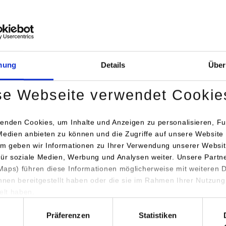
Bei Aktivierung der Karte werden Daten automat
übertragen.
Informationen zum
Datensch
mung
Details
Über
Dauerhaft aktivieren
Einmalig
se Webseite verwendet Cookie
enden Cookies, um Inhalte und Anzeigen zu personalisieren, Fu
Medien anbieten zu können und die Zugriffe auf unsere Website 
m geben wir Informationen zu Ihrer Verwendung unserer Websit
für soziale Medien, Werbung und Analysen weiter. Unsere Partn
engang / Studienrichtung
Anschrift / Ansprechperson
aps) führen diese Informationen möglicherweise mit weiteren
ihnen bereitgestellt haben oder die sie im Rahmen Ihrer Nutzung
matik
foryouandyourcustomers GmbH
lt haben.
Rotebühlstraße 87A
hl
70178
Stuttgart
Präferenzen
Statistiken