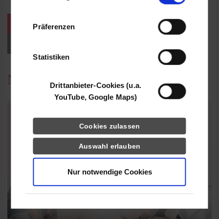
Informationen möglicherweise mit weiteren
Daten zusammen, die Sie ihnen bereitgestellt
weitere Veranstaltungen / Termine
Präferenzen
haben oder die sie im Rahmen Ihrer Nutzung
der Dienste gesammelt haben.
Events für Studieninteressierte
Statistiken
News
Drittanbieter-Cookies (u.a.
YouTube, Google Maps)
Cookies zulassen
Auswahl erlauben
Nur notwendige Cookies