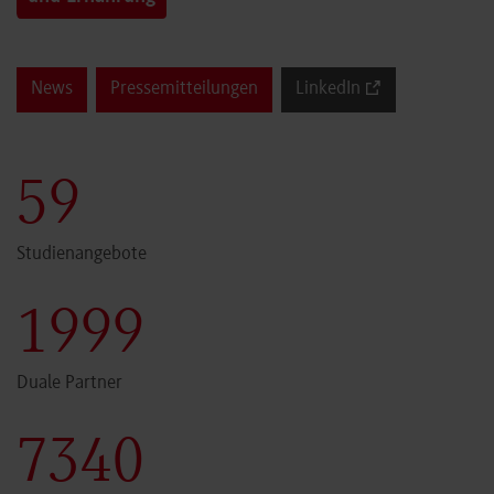
News
Pressemitteilungen
LinkedIn
60
Studienangebote
2000
Duale Partner
7341