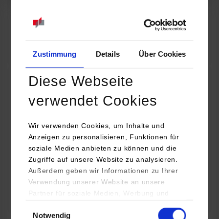
07.09.2026
18:00 Uhr
Online INDIS-Infoveranstaltung für Studierende
Zum Event
Zustimmung
Details
Über Cookies
Diese Webseite
Technologietag: Clean Urban Transportation –
verwendet Cookies
nachhaltige Mobilität im (sub)urbanen Umfeld
Wir verwenden Cookies, um Inhalte und
16.09.2026 - 17.09.2026
Anzeigen zu personalisieren, Funktionen für
soziale Medien anbieten zu können und die
Im Mittelpunkt stehen elektrische Antriebe, moderne
Zugriffe auf unsere Website zu analysieren.
Batterietechnologien und innovative Fahrzeugkonzepte für
Außerdem geben wir Informationen zu Ihrer
nachhaltige Mobilität in Stadt und…
Verwendung unserer Website an unsere
Partner für soziale Medien, Werbung und
Zum Event
Analysen weiter. Unsere Partner (u.a.
Einwilligungsauswahl
Notwendig
YouTube, Google Maps) führen diese