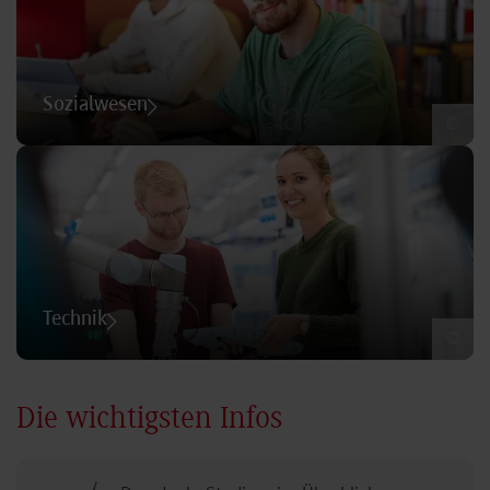
Sozialwesen
©
Technik
©
Die wichtigsten Infos