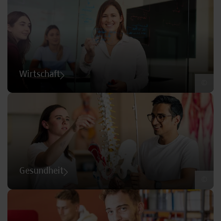
Wirtschaft
©
Gesundheit
©