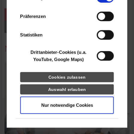
Informationen möglicherweise mit weiteren
Daten zusammen, die Sie ihnen bereitgestellt
weitere Veranstaltungen / Termine
Präferenzen
haben oder die sie im Rahmen Ihrer Nutzung
der Dienste gesammelt haben.
Events für Studieninteressierte
Statistiken
News
Drittanbieter-Cookies (u.a.
YouTube, Google Maps)
Cookies zulassen
Auswahl erlauben
Nur notwendige Cookies