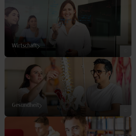
Wirtschaft
©
Gesundheit
©