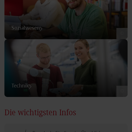
Sozialwesen
©
Technik
©
Die wichtigsten Infos