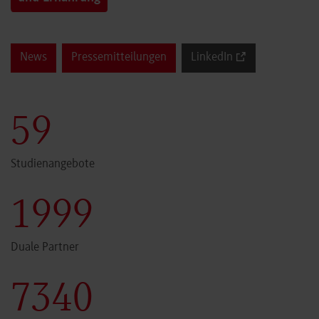
News
Pressemitteilungen
LinkedIn
60
Studienangebote
2000
Duale Partner
7341