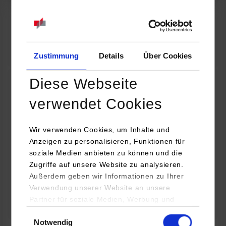
07.09.2026
18:00 Uhr
Online INDIS-Infoveranstaltung für Studierende
Zum Event
Zustimmung
Details
Über Cookies
Diese Webseite
Technologietag: Clean Urban Transportation –
verwendet Cookies
nachhaltige Mobilität im (sub)urbanen Umfeld
Wir verwenden Cookies, um Inhalte und
16.09.2026 - 17.09.2026
Anzeigen zu personalisieren, Funktionen für
soziale Medien anbieten zu können und die
Im Mittelpunkt stehen elektrische Antriebe, moderne
Zugriffe auf unsere Website zu analysieren.
Batterietechnologien und innovative Fahrzeugkonzepte für
Außerdem geben wir Informationen zu Ihrer
nachhaltige Mobilität in Stadt und…
Verwendung unserer Website an unsere
Partner für soziale Medien, Werbung und
Zum Event
Analysen weiter. Unsere Partner (u.a.
Einwilligungsauswahl
Notwendig
YouTube, Google Maps) führen diese