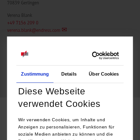
70839
Gerlingen
Verena Blank
+49 7156 209 0
verena.blank@endress.com
frei
Zustimmung
Details
Über Cookies
k.A.
Diese Webseite
verwendet Cookies
Informatik / Informationstechnik
Wir verwenden Cookies, um Inhalte und
Anzeigen zu personalisieren, Funktionen für
soziale Medien anbieten zu können und die
Endress+Hauser Conducta GmbH+Co. KG