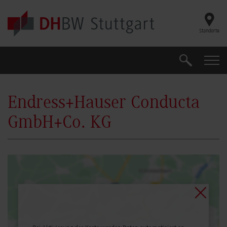
Skip to main content
Standorte
Suche
Suche
Endress+Hauser Conducta
GmbH+Co. KG