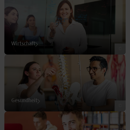
Wirtschaft
©
Gesundheit
©