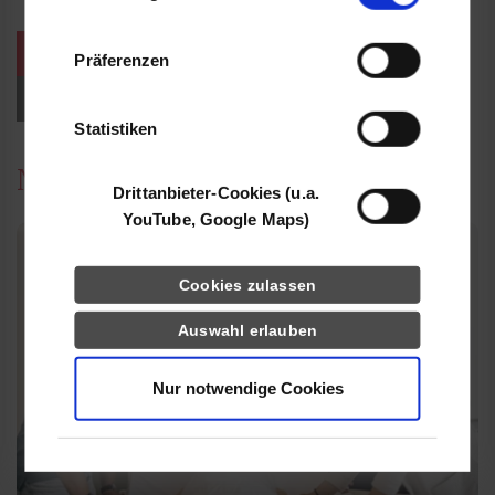
Informationen möglicherweise mit weiteren
Daten zusammen, die Sie ihnen bereitgestellt
weitere Veranstaltungen / Termine
Präferenzen
haben oder die sie im Rahmen Ihrer Nutzung
der Dienste gesammelt haben.
Events für Studieninteressierte
Statistiken
News
Drittanbieter-Cookies (u.a.
YouTube, Google Maps)
Cookies zulassen
Auswahl erlauben
Nur notwendige Cookies