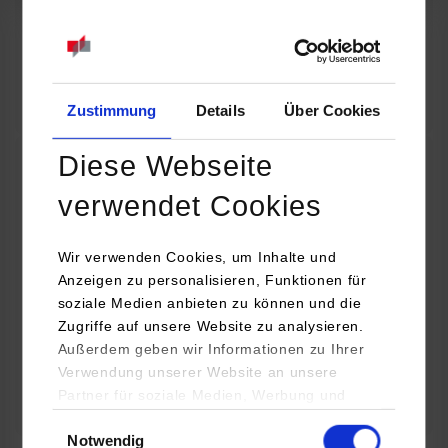
07.09.2026
18:00 Uhr
Online INDIS-Infoveranstaltung für Studierende
Zum Event
Zustimmung
Details
Über Cookies
Diese Webseite
Technologietag: Clean Urban Transportation –
verwendet Cookies
nachhaltige Mobilität im (sub)urbanen Umfeld
Wir verwenden Cookies, um Inhalte und
16.09.2026 - 17.09.2026
Anzeigen zu personalisieren, Funktionen für
soziale Medien anbieten zu können und die
Im Mittelpunkt stehen elektrische Antriebe, moderne
Zugriffe auf unsere Website zu analysieren.
Batterietechnologien und innovative Fahrzeugkonzepte für
Außerdem geben wir Informationen zu Ihrer
nachhaltige Mobilität in Stadt und…
Verwendung unserer Website an unsere
Partner für soziale Medien, Werbung und
Zum Event
Analysen weiter. Unsere Partner (u.a.
Einwilligungsauswahl
Notwendig
YouTube, Google Maps) führen diese