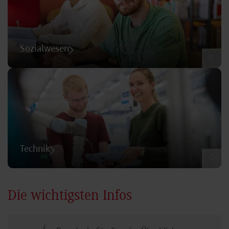
Sozialwesen
©
Technik
©
Die wichtigsten Infos