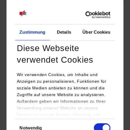
07.09.2026
18:00 Uhr
Online INDIS-Infoveranstaltung für Studierende
Zum Event
Zustimmung
Details
Über Cookies
Diese Webseite
Technologietag: Clean Urban Transportation –
verwendet Cookies
nachhaltige Mobilität im (sub)urbanen Umfeld
Wir verwenden Cookies, um Inhalte und
16.09.2026 - 17.09.2026
Anzeigen zu personalisieren, Funktionen für
soziale Medien anbieten zu können und die
Im Mittelpunkt stehen elektrische Antriebe, moderne
Zugriffe auf unsere Website zu analysieren.
Batterietechnologien und innovative Fahrzeugkonzepte für
Außerdem geben wir Informationen zu Ihrer
nachhaltige Mobilität in Stadt und…
Verwendung unserer Website an unsere
Partner für soziale Medien, Werbung und
Zum Event
Analysen weiter. Unsere Partner (u.a.
Einwilligungsauswahl
Notwendig
YouTube, Google Maps) führen diese