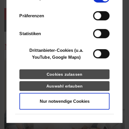
Informationen möglicherweise mit weiteren
Daten zusammen, die Sie ihnen bereitgestellt
weitere Veranstaltungen / Termine
Präferenzen
haben oder die sie im Rahmen Ihrer Nutzung
der Dienste gesammelt haben.
Events für Studieninteressierte
Statistiken
News
Drittanbieter-Cookies (u.a.
YouTube, Google Maps)
Cookies zulassen
Auswahl erlauben
Nur notwendige Cookies