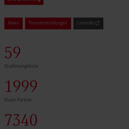
News
Pressemitteilungen
LinkedIn
60
Studienangebote
2000
Duale Partner
7341