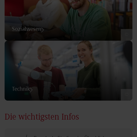
Sozialwesen
©
Technik
©
Die wichtigsten Infos