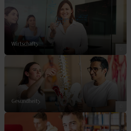
Wirtschaft
©
Gesundheit
©