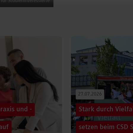
 für Studieninteressierte
27.07.2026
raxis und -
Stark durch Vielf
auf
setzen beim CSD S