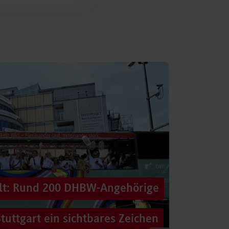
alt: Rund 200 DHBW-Angehörige
tuttgart ein sichtbares Zeichen