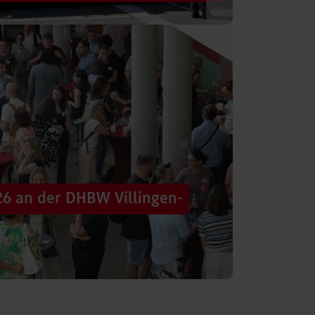
©
 säumten am Samstag die Straßen der
tten im farbenfrohen Zug: ein eigener DHBW-
26 an der DHBW Villingen-
©
d dennoch eine Verbindung schaffen, mit
 – connecting minds“ hat der DHBW-