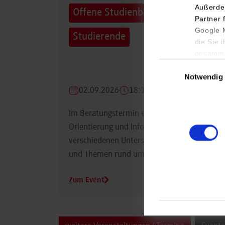
Außerde
Offene Studienberatung für
Partner 
Google M
Studierende
die Sie 
gesamme
Einwilligungsauswa
Notwendig
02.09.2026
18:00 Uhr
Im Beratungstermin erhalten Studierende
Orientierung und Informationen zu
verschiedenen Unterstützungsmöglichkeiten
und Themen rund um das Studium.
Zum Event