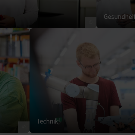
Gesundhei
©
Technik
©