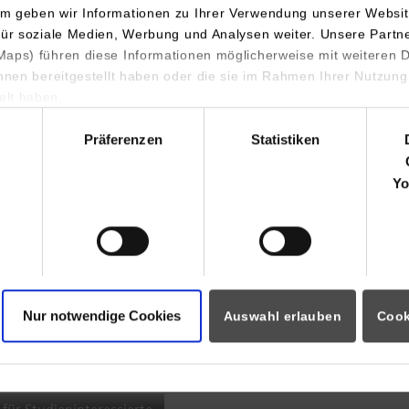
m geben wir Informationen zu Ihrer Verwendung unserer Websit
INDIS-Infoveranstaltung für
für soziale Medien, Werbung und Analysen weiter. Unsere Partn
aps) führen diese Informationen möglicherweise mit weiteren
Studierende
ihnen bereitgestellt haben oder die sie im Rahmen Ihrer Nutzung
lt haben.
hl
Präferenzen
Statistiken
07.09.2026
18:00 Uhr
Yo
Online INDIS-Infoveranstaltung für
Studierende
Nur notwendige Cookies
Auswahl erlauben
Cook
Zum Event