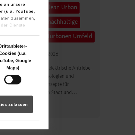
e an unsere
Technologietag: Clean Urban
er (u.a. YouTube,
 Daten zusammen,
Transportation – nachhaltige
 der Dienste
Mobilität im (sub)urbanen Umfeld
Drittanbieter-
Cookies (u.a.
16.09.2026 - 17.09.2026
uTube, Google
Maps)
Im Mittelpunkt stehen elektrische Antriebe,
moderne Batterietechnologien und
innovative Fahrzeugkonzepte für
nachhaltige Mobilität in Stadt und…
ies zulassen
Zum Event