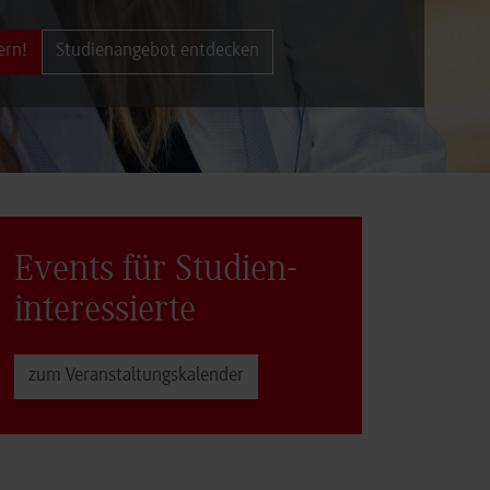
ern!
Studienangebot entdecken
Events für Studien­
interessierte
zum Veranstaltungs­kalender