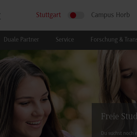
Stuttgart
Campus Horb
Duale Partner
Service
Forschung & Tran
Freie Stu
Du suchst noch e