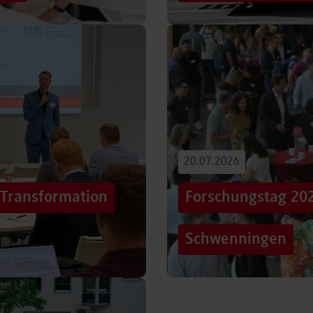
iterentwicklung
Hunderttausende Menschen
estaltung von
Stuttgarter Innenstadt. Mi
Truck, eine große…
Beitrag lesen
20.07.2026
„Transformation
Forschungstag 20
Schwenningen
er sich Technologien, Märkte
Grenzen überschreiten – un
mer schneller verändern?
dem Motto „crossing lines
Forschungstag in…