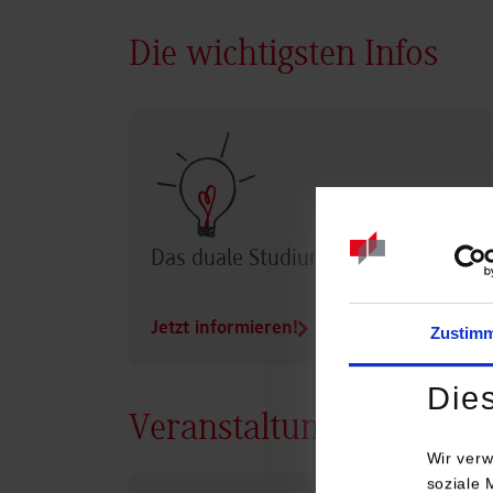
Die wichtigsten Infos
Das duale Studium im Überblick
Jetzt informieren!
Zustim
Die
Veranstaltungen
Wir verw
soziale 