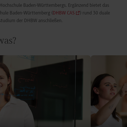
e Hochschule Baden-Württembergs. Ergänzend bietet das
chule Baden-Württemberg (
DHBW CAS
) rund 30 duale
orstudium der DHBW anschließen.
 was?