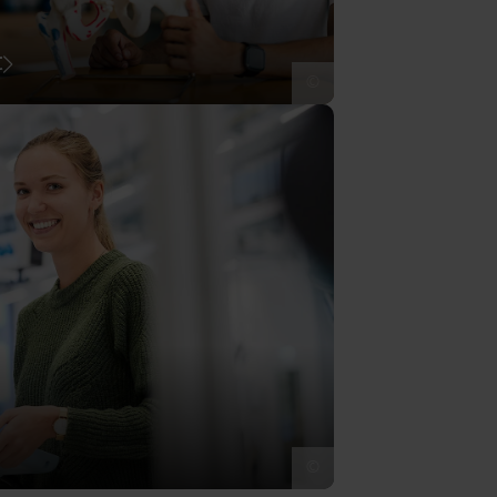
t
©
©