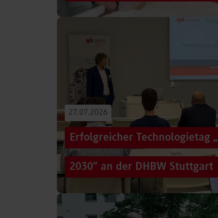
Von der Promotion in Australien über die We
evidenzbasierter Pflege bis hin zur aktiven G
Führungsaufgaben – Drei…
Beitrag lesen
27.07.2026
Erfolgreicher Technologietag 
2030“ an der DHBW Stuttgart
Wie gelingt Transformation in einer Zeit, in d
und gesellschaftliche Rahmenbedingungen im
Genau…