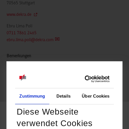
70565
Stuttgart
www.dekra.de
Ebru Lima Poli
0711 7861 2465
ebru.lima.poli@dekra.com
belegt
frei
Zustimmung
Details
Über Cookies
Diese Webseite
Wirtschaftsinformatik / Data Science
verwendet Cookies