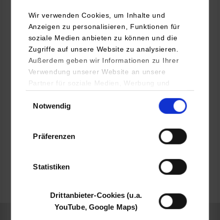
DEKRA SE
Wir verwenden Cookies, um Inhalte und
Handwerkstraße 15
Anzeigen zu personalisieren, Funktionen für
70565
Stuttgart
soziale Medien anbieten zu können und die
Zugriffe auf unsere Website zu analysieren.
www.dekra.de
Außerdem geben wir Informationen zu Ihrer
Verwendung unserer Website an unsere
Ebru Lima Poli
Partner für soziale Medien, Werbung und
0711 7861 2465
Analysen weiter. Unsere Partner (u.a.
Einwilligungsauswahl
ebru.lima.poli@dekra.com
Notwendig
YouTube, Google Maps) führen diese
Informationen möglicherweise mit weiteren
Daten zusammen, die Sie ihnen bereitgestellt
Präferenzen
haben oder die sie im Rahmen Ihrer Nutzung
der Dienste gesammelt haben.
belegt
Statistiken
frei
Drittanbieter-Cookies (u.a.
YouTube, Google Maps)