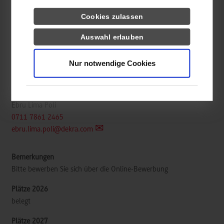
Wirtschaftsinformatik / Industrie
Cookies zulassen
Auswahl erlauben
DEKRA SE
Handwerkstraße 15
Nur notwendige Cookies
70565
Stuttgart
www.dekra.de
Ebru Lima Poli
0711 7861 2465
ebru.lima.poli@dekra.com
Bitte bewerben Sie sich über die Online-Bewerbung
belegt