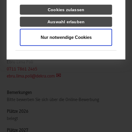
Wirtschaftsinformatik / Industrie
Cookies zulassen
Auswahl erlauben
DEKRA SE
Handwerkstraße 15
Nur notwendige Cookies
70565
Stuttgart
www.dekra.de
Ebru Lima Poli
0711 7861 2465
ebru.lima.poli@dekra.com
Bitte bewerben Sie sich über die Online-Bewerbung
belegt