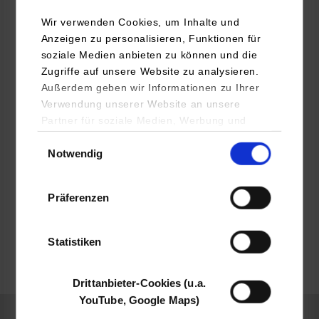
DEKRA SE
Wir verwenden Cookies, um Inhalte und
Handwerkstraße 15
Anzeigen zu personalisieren, Funktionen für
70565
Stuttgart
soziale Medien anbieten zu können und die
Zugriffe auf unsere Website zu analysieren.
www.dekra.de
Außerdem geben wir Informationen zu Ihrer
Verwendung unserer Website an unsere
Ebru Lima Poli
Partner für soziale Medien, Werbung und
0711 7861 2465
Analysen weiter. Unsere Partner (u.a.
Einwilligungsauswahl
ebru.lima.poli@dekra.com
Notwendig
YouTube, Google Maps) führen diese
Informationen möglicherweise mit weiteren
Daten zusammen, die Sie ihnen bereitgestellt
Präferenzen
haben oder die sie im Rahmen Ihrer Nutzung
der Dienste gesammelt haben.
belegt
Statistiken
frei
Drittanbieter-Cookies (u.a.
YouTube, Google Maps)