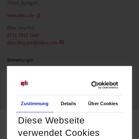
70565
Stuttgart
www.dekra.de
Ebru Lima Poli
0711 7861 2465
ebru.lima.poli@dekra.com
belegt
frei
Zustimmung
Details
Über Cookies
Diese Webseite
Wirtschaftsinformatik / Data Science
verwendet Cookies