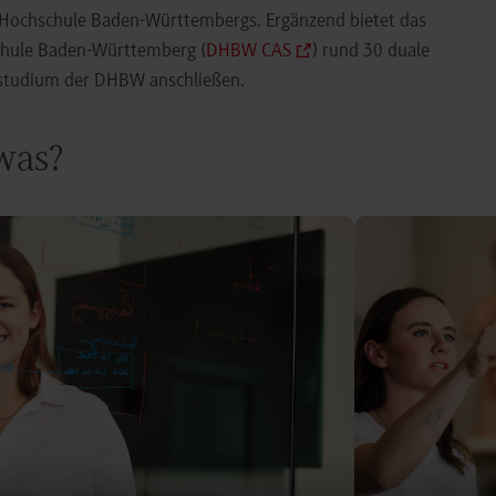
e Hochschule Baden-Württembergs. Ergänzend bietet das
chule Baden-Württemberg (
DHBW CAS
) rund 30 duale
orstudium der DHBW anschließen.
 was?