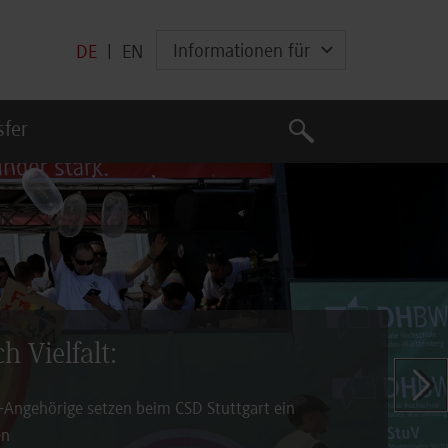
Informationen für
DE
|
EN
Suche
sfer
Suche
h Vielfalt:
Zeige n
ngehörige setzen beim CSD Stuttgart ein
en