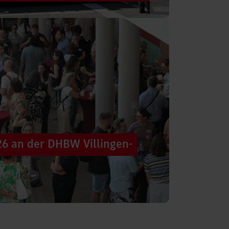
©
 säumten am Samstag die Straßen der
tten im farbenfrohen Zug: ein eigener DHBW-
26 an der DHBW Villingen-
©
d dennoch eine Verbindung schaffen, mit
 – connecting minds“ hat der DHBW-