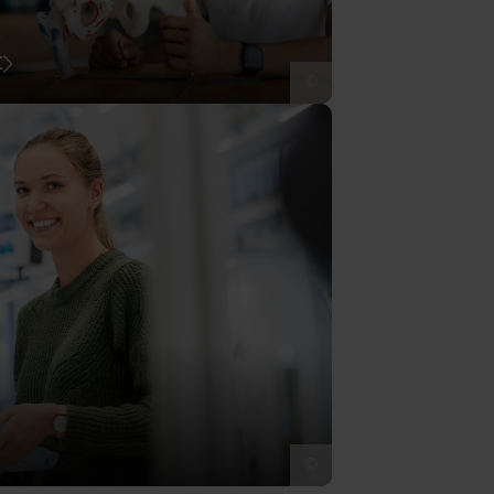
t
©
©