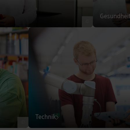
Gesundhei
©
Technik
©