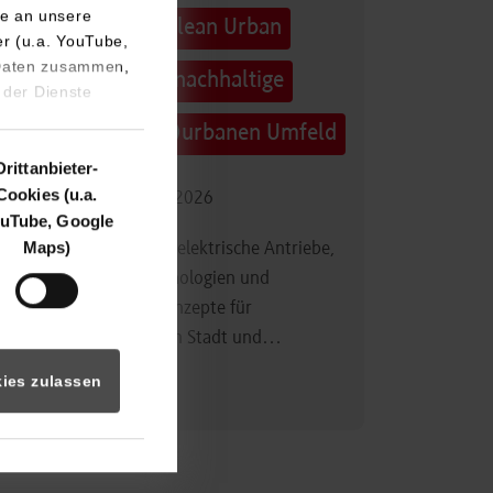
e an unsere
Technologietag: Clean Urban
er (u.a. YouTube,
 Daten zusammen,
Transportation – nachhaltige
 der Dienste
Mobilität im (sub)urbanen Umfeld
Drittanbieter-
Cookies (u.a.
16.09.2026 - 17.09.2026
uTube, Google
Maps)
Im Mittelpunkt stehen elektrische Antriebe,
moderne Batterietechnologien und
innovative Fahrzeugkonzepte für
nachhaltige Mobilität in Stadt und…
ies zulassen
Zum Event