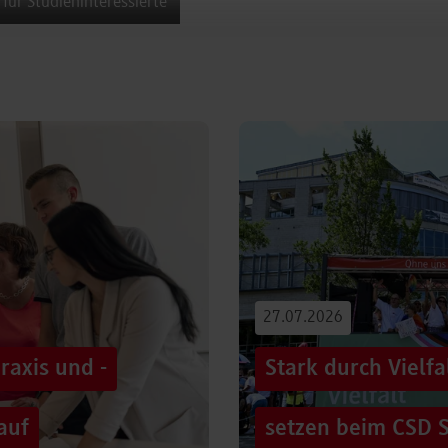
 für Studieninteressierte
27.07.2026
raxis und -
Stark durch Vielf
auf
setzen beim CSD S