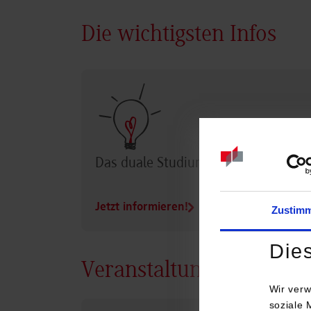
Die wichtigsten Infos
Das duale Studium im Überblick
Jetzt informieren!
Zustim
Die
Veranstaltungen
Wir verw
soziale 