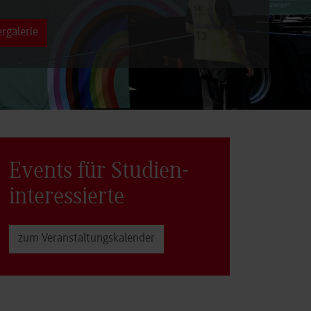
rgalerie
Events für Studien­
interessierte
zum Veranstaltungs­kalender