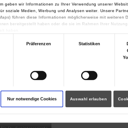
m geben wir Informationen zu Ihrer Verwendung unserer Websit
INDIS-Infoveranstaltung für
für soziale Medien, Werbung und Analysen weiter. Unsere Partn
aps) führen diese Informationen möglicherweise mit weiteren
Studierende
ihnen bereitgestellt haben oder die sie im Rahmen Ihrer Nutzung
lt haben.
hl
Präferenzen
Statistiken
07.09.2026
18:00 Uhr
Yo
Online INDIS-Infoveranstaltung für
Studierende
Nur notwendige Cookies
Auswahl erlauben
Cook
Zum Event