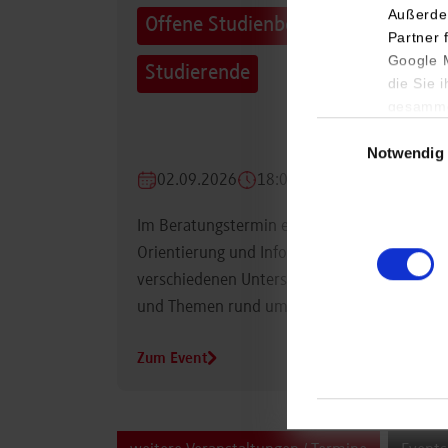
Außerde
Offene Studienberatung für
Partner 
Google M
Studierende
die Sie 
gesamme
Einwilligungsauswa
Notwendig
02.09.2026
18:00 Uhr
Im Beratungstermin erhalten Studierende
Orientierung und Informationen zu
verschiedenen Unterstützungsmöglichkeiten
und Themen rund um das Studium.
Zum Event