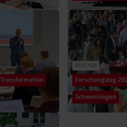
iterentwicklung
Hunderttausende Menschen
estaltung von
Stuttgarter Innenstadt. Mi
Truck, eine große…
Beitrag lesen
20.07.2026
„Transformation
Forschungstag 20
Schwenningen
er sich Technologien, Märkte
Grenzen überschreiten – un
mer schneller verändern?
dem Motto „crossing lines
Forschungstag in…