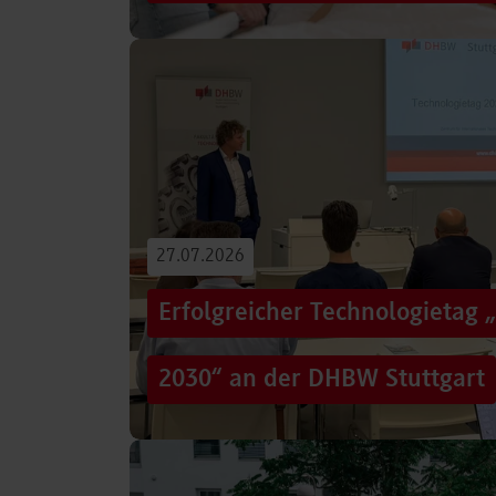
Von der Promotion in Australien über die We
evidenzbasierter Pflege bis hin zur aktiven G
Führungsaufgaben – Drei…
Beitrag lesen
27.07.2026
Erfolgreicher Technologietag 
2030“ an der DHBW Stuttgart
Wie gelingt Transformation in einer Zeit, in d
und gesellschaftliche Rahmenbedingungen im
Genau…