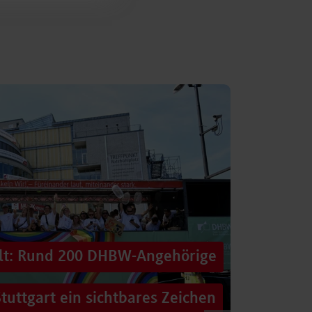
alt: Rund 200 DHBW-Angehörige
tuttgart ein sichtbares Zeichen