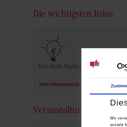
Die wichtigsten Infos
Das duale Studium im Überblick
Jetzt informieren!
Zustim
Die
Veranstaltungen
Wir verw
soziale 