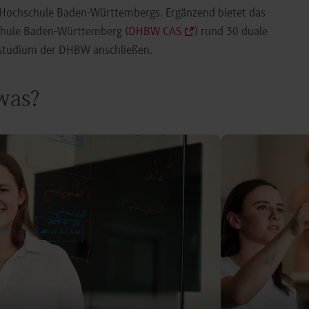
e Hochschule Baden-Württembergs. Ergänzend bietet das
chule Baden-Württemberg (
DHBW CAS
) rund 30 duale
orstudium der DHBW anschließen.
 was?