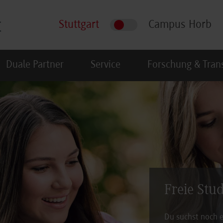
Stuttgart
Campus Horb
Duale Partner
Service
Forschung & Tran
Freie Stu
Du suchst noch e