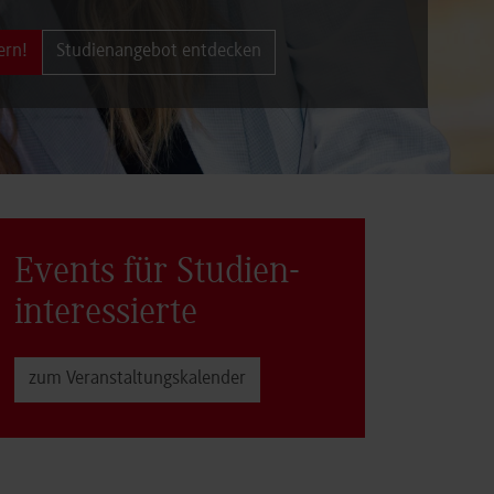
ern!
Studienangebot entdecken
Events für Studien­
interessierte
zum Veranstaltungs­kalender