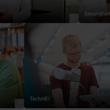
Gesundhei
©
Technik
©