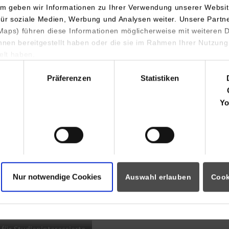
m geben wir Informationen zu Ihrer Verwendung unserer Websit
INDIS-Infoveranstaltung für
für soziale Medien, Werbung und Analysen weiter. Unsere Partn
aps) führen diese Informationen möglicherweise mit weiteren
Studierende
ihnen bereitgestellt haben oder die sie im Rahmen Ihrer Nutzung
lt haben.
hl
Präferenzen
Statistiken
07.09.2026
18:00 Uhr
Yo
Online INDIS-Infoveranstaltung für
Studierende
Nur notwendige Cookies
Auswahl erlauben
Cook
Zum Event