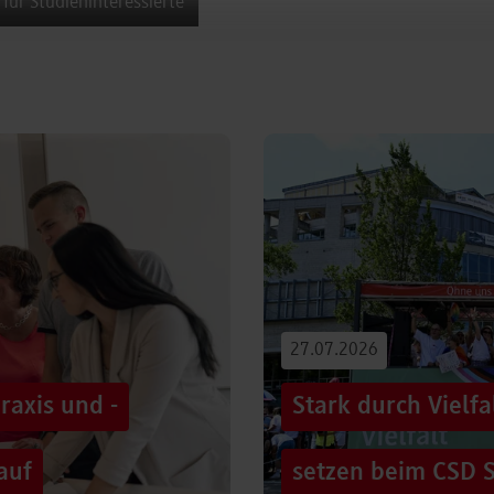
 für Studieninteressierte
27.07.2026
raxis und -
Stark durch Vielf
auf
setzen beim CSD S