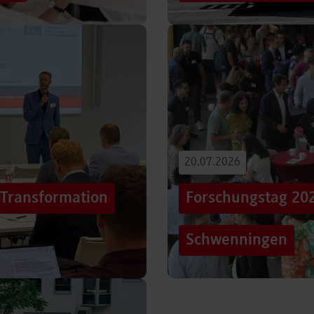
iterentwicklung
Hunderttausende Menschen
estaltung von
Stuttgarter Innenstadt. Mi
Truck, eine große…
Beitrag lesen
20.07.2026
„Transformation
Forschungstag 20
Schwenningen
er sich Technologien, Märkte
Grenzen überschreiten – un
mer schneller verändern?
dem Motto „crossing lines
Forschungstag in…