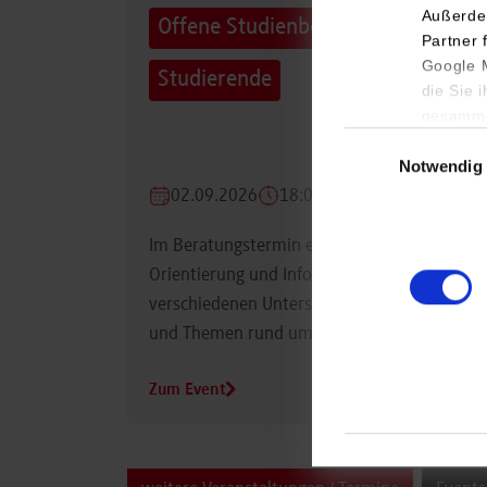
Außerde
Offene Studienberatung für
Partner 
Google M
Studierende
die Sie 
gesamme
Einwilligungsauswa
Notwendig
02.09.2026
18:00 Uhr
Im Beratungstermin erhalten Studierende
Orientierung und Informationen zu
verschiedenen Unterstützungsmöglichkeiten
und Themen rund um das Studium.
Zum Event