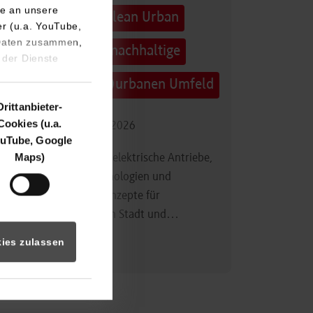
e an unsere
Technologietag: Clean Urban
er (u.a. YouTube,
 Daten zusammen,
Transportation – nachhaltige
 der Dienste
Mobilität im (sub)urbanen Umfeld
Drittanbieter-
Cookies (u.a.
16.09.2026 - 17.09.2026
uTube, Google
Maps)
Im Mittelpunkt stehen elektrische Antriebe,
moderne Batterietechnologien und
innovative Fahrzeugkonzepte für
nachhaltige Mobilität in Stadt und…
ies zulassen
Zum Event