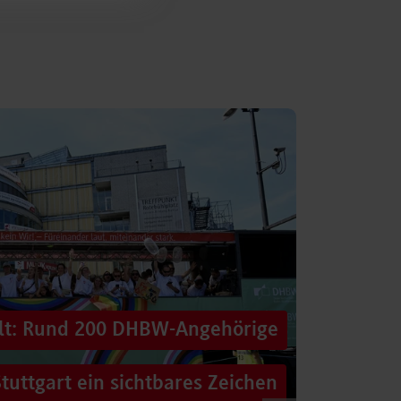
alt: Rund 200 DHBW-Angehörige
tuttgart ein sichtbares Zeichen