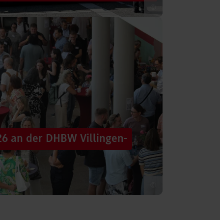
©
 säumten am Samstag die Straßen der
tten im farbenfrohen Zug: ein eigener DHBW-
26 an der DHBW Villingen-
©
d dennoch eine Verbindung schaffen, mit
 – connecting minds“ hat der DHBW-