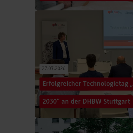
Von der Promotion in Australien über die We
evidenzbasierter Pflege bis hin zur aktiven G
Führungsaufgaben – Drei…
Beitrag lesen
27.07.2026
Erfolgreicher Technologietag 
2030“ an der DHBW Stuttgart
Wie gelingt Transformation in einer Zeit, in d
und gesellschaftliche Rahmenbedingungen im
Genau…