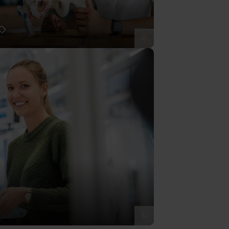
t
©
©