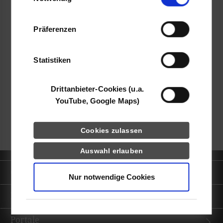
Informationen möglicherweise mit weiteren
Daten zusammen, die Sie ihnen bereitgestellt
Präferenzen
haben oder die sie im Rahmen Ihrer Nutzung
der Dienste gesammelt haben.
frei
Statistiken
k.A.
Drittanbieter-Cookies (u.a.
YouTube, Google Maps)
zurück zur Ergebnisliste
Cookies zulassen
Auswahl erlauben
Quicklinks
Nur notwendige Cookies
Informationen für
Portale