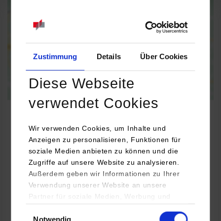
Informationen zum
Datenschutz
Dauerhaft aktivieren
Einmalig aktivieren
Zustimmung
Details
Über Cookies
Diese Webseite
verwendet Cookies
Wir verwenden Cookies, um Inhalte und
Anzeigen zu personalisieren, Funktionen für
Informatik
soziale Medien anbieten zu können und die
Zugriffe auf unsere Website zu analysieren.
COSMO CONSULT SSC GmbH
Außerdem geben wir Informationen zu Ihrer
Verwendung unserer Website an unsere
Von-Steuben-Straße 10/12
Partner für soziale Medien, Werbung und
48143
Münster
Analysen weiter. Unsere Partner (u.a.
Einwilligungsauswahl
Markus Lippert
Notwendig
YouTube, Google Maps) führen diese