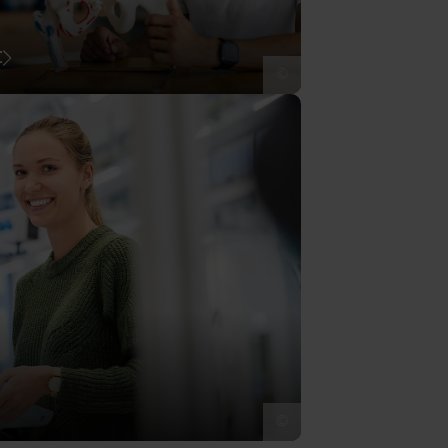
t
©
©