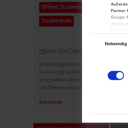
Außerde
Offene Studienberatung für
Partner 
Google M
Studierende
die Sie 
gesamme
Einwilligungsauswa
Notwendig
02.09.2026
18:00 Uhr
Im Beratungstermin erhalten Studierende
Orientierung und Informationen zu
verschiedenen Unterstützungsmöglichkeiten
und Themen rund um das Studium.
Zum Event