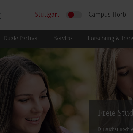
Stuttgart
Campus Horb
Duale Partner
Service
Forschung & Tran
Freie Stu
Du suchst noch e