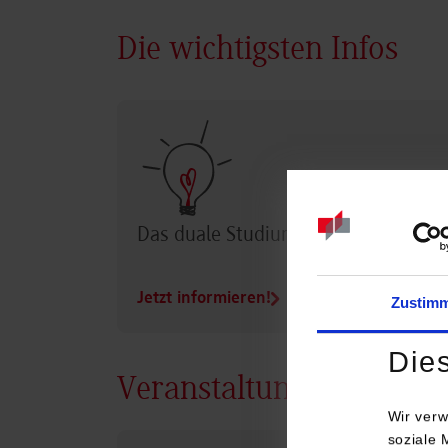
Die wichtigsten Infos
Das duale Studium im Überblick
Jetzt informieren!
Zustim
Die
Veranstaltungen
Wir verw
soziale 