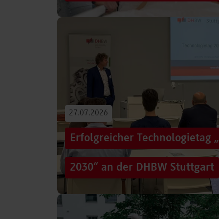
Von der Promotion in Australien über die We
evidenzbasierter Pflege bis hin zur aktiven G
Führungsaufgaben – Drei…
Beitrag lesen
27.07.2026
Erfolgreicher Technologietag 
2030“ an der DHBW Stuttgart
Wie gelingt Transformation in einer Zeit, in d
und gesellschaftliche Rahmenbedingungen im
Genau…