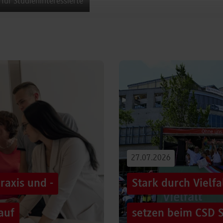
 für Studieninteressierte
27.07.2026
raxis und -
Stark durch Vielf
auf
setzen beim CSD S