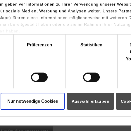
m geben wir Informationen zu Ihrer Verwendung unserer Websit
INDIS-Infoveranstaltung für
für soziale Medien, Werbung und Analysen weiter. Unsere Partn
aps) führen diese Informationen möglicherweise mit weiteren
Studierende
ihnen bereitgestellt haben oder die sie im Rahmen Ihrer Nutzung
lt haben.
hl
Präferenzen
Statistiken
07.09.2026
18:00 Uhr
Yo
Online INDIS-Infoveranstaltung für
Studierende
Nur notwendige Cookies
Auswahl erlauben
Cook
Zum Event