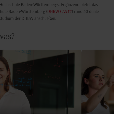
e Hochschule Baden-Württembergs. Ergänzend bietet das
chule Baden-Württemberg (
DHBW CAS
) rund 30 duale
orstudium der DHBW anschließen.
 was?