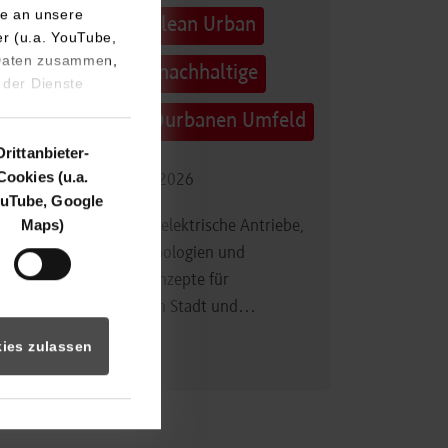
e an unsere
Technologietag: Clean Urban
er (u.a. YouTube,
 Daten zusammen,
Transportation – nachhaltige
 der Dienste
Mobilität im (sub)urbanen Umfeld
Drittanbieter-
Cookies (u.a.
16.09.2026 - 17.09.2026
uTube, Google
Maps)
Im Mittelpunkt stehen elektrische Antriebe,
moderne Batterietechnologien und
innovative Fahrzeugkonzepte für
nachhaltige Mobilität in Stadt und…
ies zulassen
Zum Event