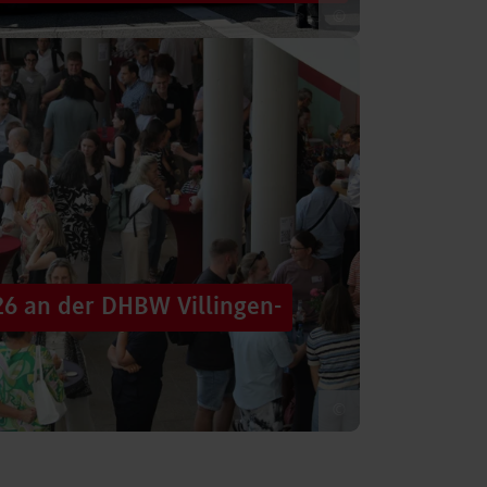
©
 säumten am Samstag die Straßen der
tten im farbenfrohen Zug: ein eigener DHBW-
26 an der DHBW Villingen-
©
d dennoch eine Verbindung schaffen, mit
 – connecting minds“ hat der DHBW-