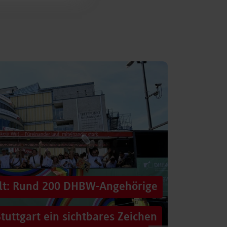
alt: Rund 200 DHBW-Angehörige
tuttgart ein sichtbares Zeichen