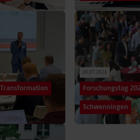
iterentwicklung
Hunderttausende Menschen
estaltung von
Stuttgarter Innenstadt. Mi
Truck, eine große…
Beitrag lesen
20.07.2026
„Transformation
Forschungstag 20
Schwenningen
er sich Technologien, Märkte
Grenzen überschreiten – un
mer schneller verändern?
dem Motto „crossing lines
Forschungstag in…