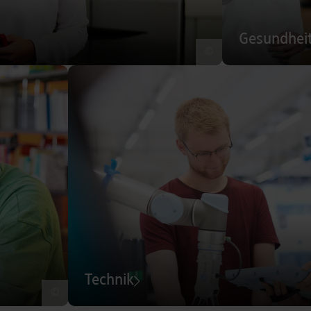
Gesundhei
©
Technik
©