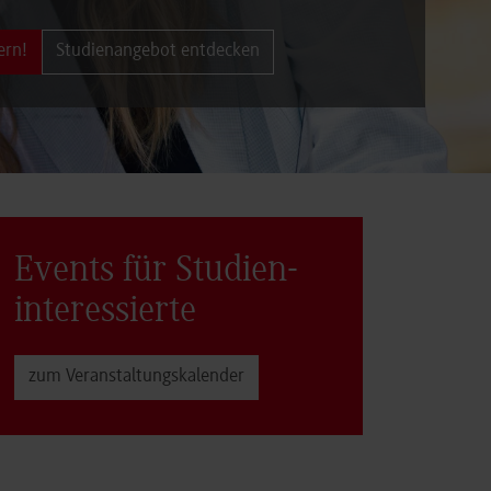
ern!
Studienangebot entdecken
Events für Studien­
interessierte
zum Veranstaltungs­kalender