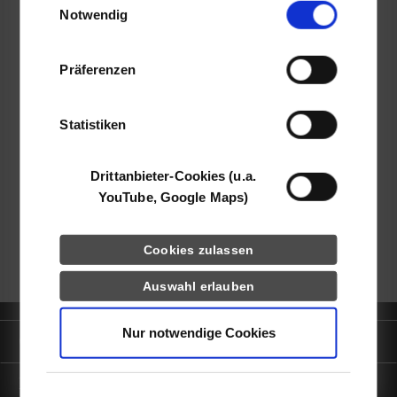
Notwendig
YouTube, Google Maps) führen diese
Martin Stühmer
Informationen möglicherweise mit weiteren
Daten zusammen, die Sie ihnen bereitgestellt
Präferenzen
haben oder die sie im Rahmen Ihrer Nutzung
der Dienste gesammelt haben.
Statistiken
frei
Drittanbieter-Cookies (u.a.
k.A.
YouTube, Google Maps)
zurück zur Ergebnisliste
Cookies zulassen
Auswahl erlauben
Nur notwendige Cookies
Quicklinks
Informationen für