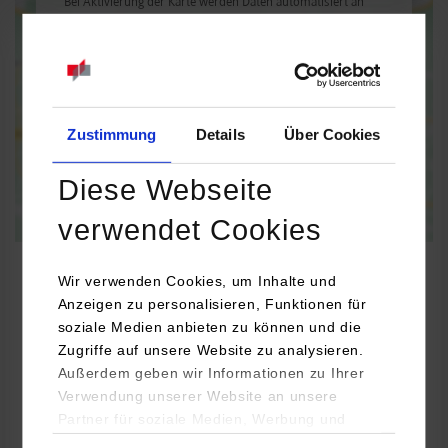
Bei Aktivierung der Karte werden Daten automatisiert an
Google Maps übertragen.
Informationen zum
Datenschutz
Dauerhaft aktivieren
Einmalig aktivieren
Zustimmung
Details
Über Cookies
Diese Webseite
verwendet Cookies
Wir verwenden Cookies, um Inhalte und
Anzeigen zu personalisieren, Funktionen für
Informatik
soziale Medien anbieten zu können und die
Zugriffe auf unsere Website zu analysieren.
Außerdem geben wir Informationen zu Ihrer
CGI Deutschland B.V. & Co. KG
Verwendung unserer Website an unsere
Leinfelder Straße 60
Partner für soziale Medien, Werbung und
70771
Leinfelden-Echterdingen
Analysen weiter. Unsere Partner (u.a.
Einwilligungsauswahl