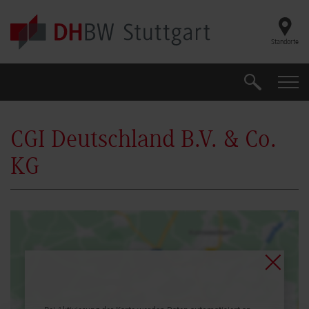
Skip to main content
Standorte
Suche
Suche
CGI Deutschland B.V. & Co.
KG