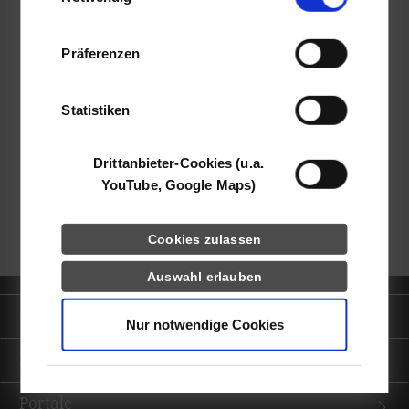
Informationen möglicherweise mit weiteren
Daten zusammen, die Sie ihnen bereitgestellt
Präferenzen
haben oder die sie im Rahmen Ihrer Nutzung
der Dienste gesammelt haben.
frei
Statistiken
k.A.
Drittanbieter-Cookies (u.a.
YouTube, Google Maps)
zurück zur Ergebnisliste
Cookies zulassen
Auswahl erlauben
Quicklinks
Nur notwendige Cookies
Informationen für
Portale