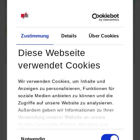
Informationen zum
Datenschutz
Dauerhaft aktivieren
Einmalig aktivieren
Zustimmung
Details
Über Cookies
Diese Webseite
verwendet Cookies
Wir verwenden Cookies, um Inhalte und
Anzeigen zu personalisieren, Funktionen für
Informatik
soziale Medien anbieten zu können und die
Zugriffe auf unsere Website zu analysieren.
Berkovich Ventures
Außerdem geben wir Informationen zu Ihrer
Verwendung unserer Website an unsere
Rheinsberger Straße 76/77
Partner für soziale Medien, Werbung und
10115
Berlin
Analysen weiter. Unsere Partner (u.a.
Einwilligungsauswahl
Denis Berkovich
Notwendig
YouTube, Google Maps) führen diese