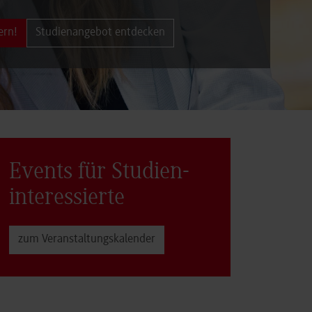
ern!
Studienangebot entdecken
Events für Studien­
interessierte
zum Veranstaltungs­kalender