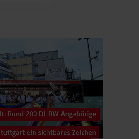
alt: Rund 200 DHBW-Angehörige
tuttgart ein sichtbares Zeichen