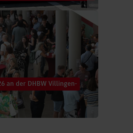
©
 säumten am Samstag die Straßen der
tten im farbenfrohen Zug: ein eigener DHBW-
26 an der DHBW Villingen-
©
d dennoch eine Verbindung schaffen, mit
 – connecting minds“ hat der DHBW-