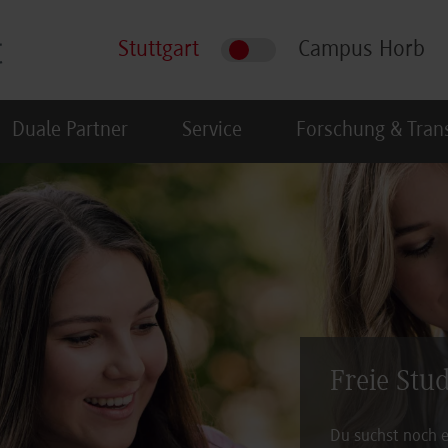
Stuttgart
Campus Horb
Duale Partner
Service
Forschung & Tran
Freie Stu
Du suchst noch e