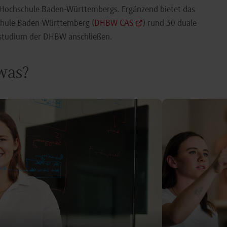
e Hochschule Baden-Württembergs. Ergänzend bietet das
chule Baden-Württemberg (
DHBW CAS
) rund 30 duale
orstudium der DHBW anschließen.
 was?