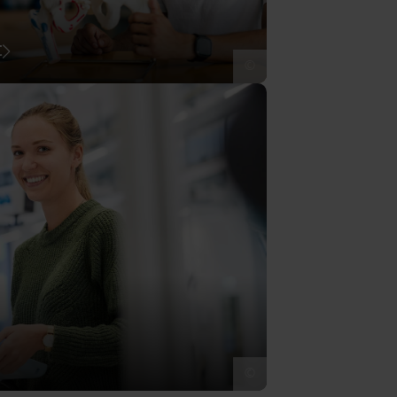
t
©
©