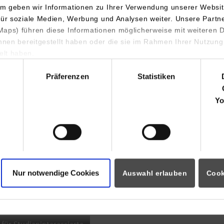
m geben wir Informationen zu Ihrer Verwendung unserer Websit
INDIS-Infoveranstaltung für
für soziale Medien, Werbung und Analysen weiter. Unsere Partn
aps) führen diese Informationen möglicherweise mit weiteren
Studierende
ihnen bereitgestellt haben oder die sie im Rahmen Ihrer Nutzung
lt haben.
hl
Präferenzen
Statistiken
07.09.2026
18:00 Uhr
Yo
Online INDIS-Infoveranstaltung für
Studierende
Nur notwendige Cookies
Auswahl erlauben
Cook
Zum Event