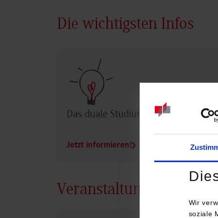
Die wichtigsten Infos
Das duale Studium im Überblick
Jetzt informieren!
Zustim
Die
Veranstaltungen
Wir verw
soziale 