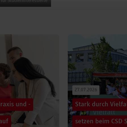
 für Studieninteressierte
27.07.2026
raxis und -
Stark durch Vielf
auf
setzen beim CSD S