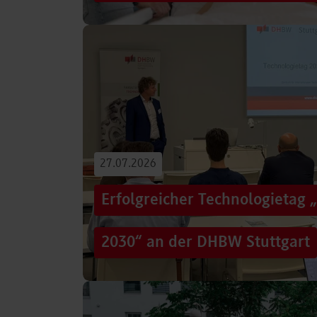
Von der Promotion in Australien über die We
evidenzbasierter Pflege bis hin zur aktiven G
Führungsaufgaben – Drei…
Beitrag lesen
27.07.2026
Erfolgreicher Technologietag 
2030“ an der DHBW Stuttgart
Wie gelingt Transformation in einer Zeit, in d
und gesellschaftliche Rahmenbedingungen im
Genau…