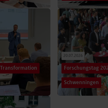
iterentwicklung
Hunderttausende Menschen
estaltung von
Stuttgarter Innenstadt. Mi
Truck, eine große…
Beitrag lesen
20.07.2026
„Transformation
Forschungstag 20
Schwenningen
er sich Technologien, Märkte
Grenzen überschreiten – un
mer schneller verändern?
dem Motto „crossing lines
Forschungstag in…