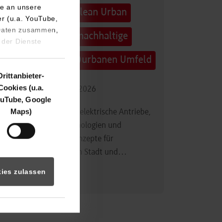
e an unsere
Technologietag: Clean Urban
er (u.a. YouTube,
 Daten zusammen,
Transportation – nachhaltige
 der Dienste
Mobilität im (sub)urbanen Umfeld
Drittanbieter-
Cookies (u.a.
16.09.2026 - 17.09.2026
uTube, Google
Maps)
Im Mittelpunkt stehen elektrische Antriebe,
moderne Batterietechnologien und
innovative Fahrzeugkonzepte für
nachhaltige Mobilität in Stadt und…
ies zulassen
Zum Event