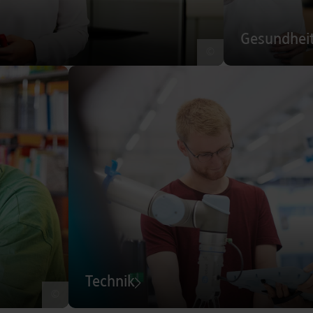
Gesundhei
©
Technik
©