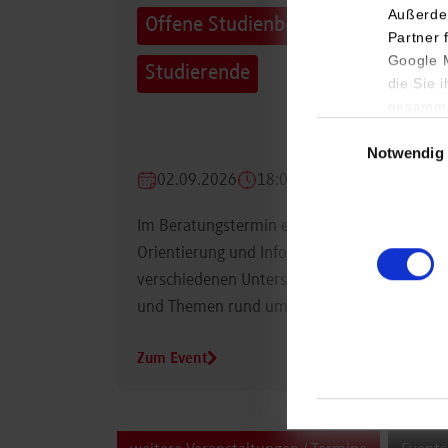
Außerde
Offene Studienberatung für
Partner 
Google M
Studierende
die Sie 
gesamme
Einwilligungsauswa
Notwendig
02.09.2026
18:00 Uhr
Im Beratungstermin erhalten Studierende
Orientierung und Informationen zu
verschiedenen Unterstützungsmöglichkeiten
und Themen rund um das Studium.
Zum Event