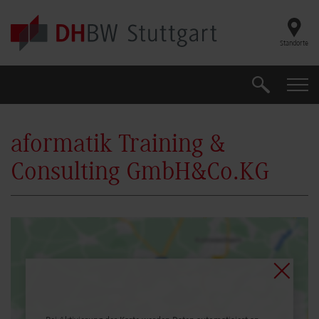
Skip to main content
Standorte
Suche
Suche
aformatik Training &
Consulting GmbH&Co.KG