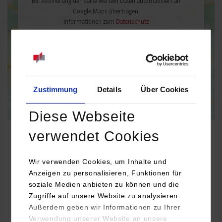
Bei Aktivierung der Karte werden Daten automatisiert an
Google Maps übertragen.
Informationen zum
Datenschutz
Dauerhaft aktivieren
Einmalig aktivieren
Zustimmung
Details
Über Cookies
Diese Webseite
verwendet Cookies
Wir verwenden Cookies, um Inhalte und
Informatik
Anzeigen zu personalisieren, Funktionen für
soziale Medien anbieten zu können und die
aformatik Training & Consulting GmbH&Co.KG
Zugriffe auf unsere Website zu analysieren.
Tilsiterstr. 6
Außerdem geben wir Informationen zu Ihrer
71065
Sindelfingen
Verwendung unserer Website an unsere