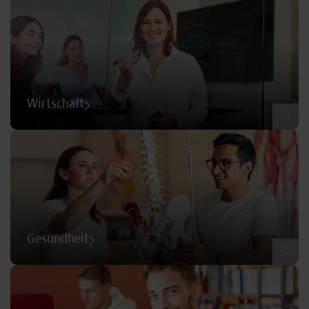
Wirtschaft
©
Gesundheit
©