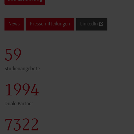
News
Pressemitteilungen
LinkedIn
60
Studienangebote
2000
Duale Partner
7341