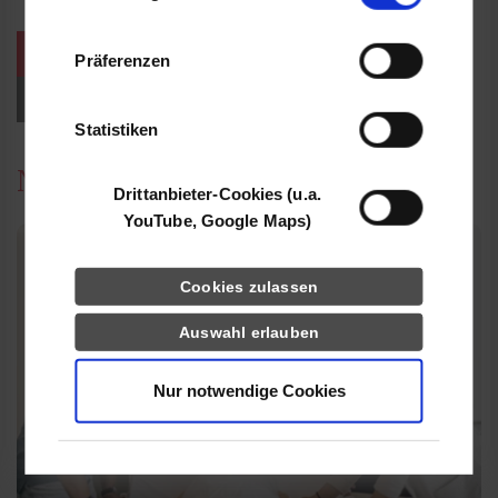
Informationen möglicherweise mit weiteren
Daten zusammen, die Sie ihnen bereitgestellt
weitere Veranstaltungen / Termine
Präferenzen
haben oder die sie im Rahmen Ihrer Nutzung
der Dienste gesammelt haben.
Events für Studieninteressierte
Statistiken
News
Drittanbieter-Cookies (u.a.
YouTube, Google Maps)
Cookies zulassen
Auswahl erlauben
Nur notwendige Cookies