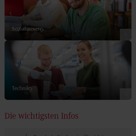
Sozialwesen
©
Technik
©
Die wichtigsten Infos