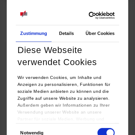
07.09.2026
18:00 Uhr
Online INDIS-Infoveranstaltung für Studierende
Zum Event
Zustimmung
Details
Über Cookies
Diese Webseite
Technologietag: Clean Urban Transportation –
verwendet Cookies
nachhaltige Mobilität im (sub)urbanen Umfeld
Wir verwenden Cookies, um Inhalte und
16.09.2026 - 17.09.2026
Anzeigen zu personalisieren, Funktionen für
soziale Medien anbieten zu können und die
Im Mittelpunkt stehen elektrische Antriebe, moderne
Zugriffe auf unsere Website zu analysieren.
Batterietechnologien und innovative Fahrzeugkonzepte für
Außerdem geben wir Informationen zu Ihrer
nachhaltige Mobilität in Stadt und…
Verwendung unserer Website an unsere
Partner für soziale Medien, Werbung und
Zum Event
Analysen weiter. Unsere Partner (u.a.
Einwilligungsauswahl
Notwendig
YouTube, Google Maps) führen diese