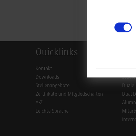
zur
Quicklinks
Inf
Kontakt
Studie
Downloads
Studie
Stellenangebote
Duale 
Zertifikate und Mitgliedschaften
Dual D
A-Z
Alumn
Leichte Sprache
Mitarb
Intern