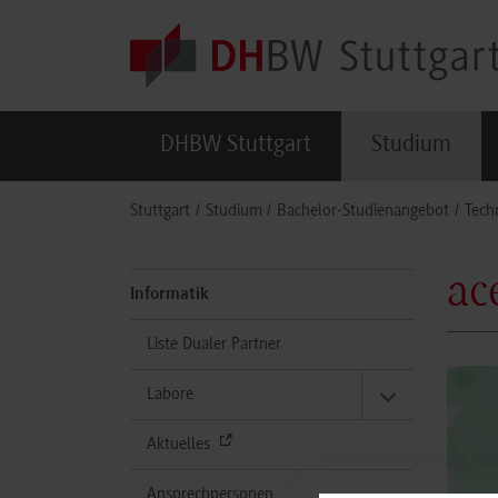
Skip to main content
DHBW Stuttgart
Studium
You are here:
Stuttgart
Studium
Bachelor-Studienangebot
Tech
ac
Informatik
Liste Dualer Partner
Labore
Aktuelles
Ansprechpersonen