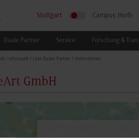
Stuttgart
Campus Horb
Duale Partner
Service
Forschung & Tran
nik
Informatik
Liste Dualer Partner
Unternehmen
eArt GmbH