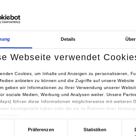
Bei Aktivierung der Karte werden Daten automat
übertragen.
Informationen zum
Datensch
mung
Details
Über
Dauerhaft aktivieren
Einmalig
se Webseite verwendet Cookie
enden Cookies, um Inhalte und Anzeigen zu personalisieren, Fu
Medien anbieten zu können und die Zugriffe auf unsere Website 
m geben wir Informationen zu Ihrer Verwendung unserer Websit
für soziale Medien, Werbung und Analysen weiter. Unsere Partn
engang / Studienrichtung
Anschrift / Ansprechperson
aps) führen diese Informationen möglicherweise mit weiteren
ihnen bereitgestellt haben oder die sie im Rahmen Ihrer Nutzung
matik
aceArt GmbH
lt haben.
Sieglestraße 33G
hl
70469
Stuttgart
Präferenzen
Statistiken