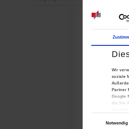
Zustim
Die
Wir verw
soziale 
Außerde
Partner 
Studi
Google M
die Sie 
Infor
gesamme
Einwilligungsauswa
Notwendig