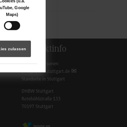
Cookies (u.a.
uTube, Google
Maps)
Kontaktinfo
ies zulassen
Ansprechpersonen
info@dhbw-stuttgart.de
Standorte in Stuttgart
DHBW Stuttgart
Rotebühlstraße 133
70197 Stuttgart