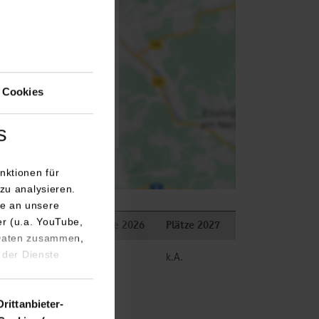
isiert an Google Maps
utz
 Cookies
 aktivieren
s
nktionen für
zu analysieren.
e an unsere
er (u.a. YouTube,
Bemerkungen
Plätze 2026
Plätze 2027
 Daten zusammen,
 der Dienste
frei
k.A.
Drittanbieter-