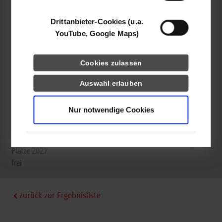
Viessmann Shared Service GmbH
Viessmannstr. 1
Drittanbieter-Cookies (u.a.
35108
Allendorf
YouTube, Google Maps)
Viviana Moro
+49 160 90787213
Cookies zulassen
youngtalents@viessmann-climatesolutions.com
Auswahl erlauben
Nur notwendige Cookies
k.A.
frei
zurück zur Ergebnisliste