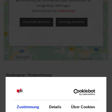
Bei Aktivierung der Karte werden Daten automatisiert an
Google Maps übertragen.
Informationen zum
Datenschutz
Dauerhaft aktivieren
Einmalig aktivieren
Embedded Systems / General Engineering
Viessmann Shared Service GmbH
Viessmannstr. 1
Zustimmung
Details
Über Cookies
35108
Allendorf