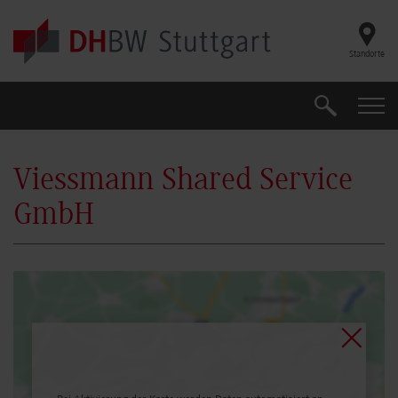
Skip to main content
Standorte
Suche
Suche
Viessmann Shared Service
GmbH