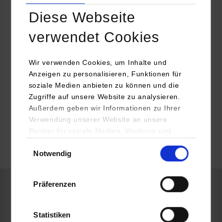
Diese Webseite
Viviana Moro
+49 160 90787213
verwendet Cookies
youngtalents@viessmann-climatesolutions.com
Wir verwenden Cookies, um Inhalte und
Anzeigen zu personalisieren, Funktionen für
https://www.viessmann-climatesolutions.com/de/karriere/young-
soziale Medien anbieten zu können und die
talents.html
Zugriffe auf unsere Website zu analysieren.
Außerdem geben wir Informationen zu Ihrer
Verwendung unserer Website an unsere
frei
Partner für soziale Medien, Werbung und
Analysen weiter. Unsere Partner (u.a.
Einwilligungsauswahl
Notwendig
YouTube, Google Maps) führen diese
k.A.
Informationen möglicherweise mit weiteren
Daten zusammen, die Sie ihnen bereitgestellt
Präferenzen
haben oder die sie im Rahmen Ihrer Nutzung
RSW / Accounting und Controlling
der Dienste gesammelt haben.
Statistiken