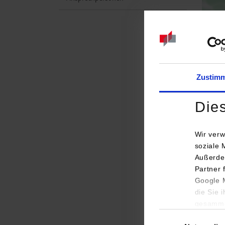
Zustim
Die
Wir verw
soziale 
Außerde
Studi
Partner 
Google M
Embed
die Sie 
gesamme
Einwilligungsauswa