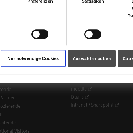
Andreas Judt
Präferenzen
Statistiken
07951 488-5677
Personal@tge-gruppe.de
Yo
ück zur Ergebnisliste
Nur notwendige Cookies
Auswahl erlauben
Cook
ormationen für
Portale
Studierendenportale
ninteressierte
moodle
rende
Dualis
Partner
Intranet / Sharepoint
ozierende
i
eitende
ational Visitors