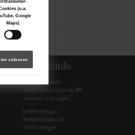
Drittanbieter-
Cookies (u.a.
uTube, Google
Maps)
ies zulassen
Kontaktinfo
Ansprechpersonen
info@dhbw-stuttgart.de
Standorte in Stuttgart
DHBW Stuttgart
Rotebühlstraße 133
70197 Stuttgart