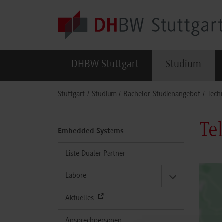
Skip to main content
DHBW Stuttgart
Studium
You are here:
Stuttgart
Studium
Bachelor-Studienangebot
Tech
Te
Embedded Systems
Liste Dualer Partner
Labore
Aktuelles
Ansprechpersonen