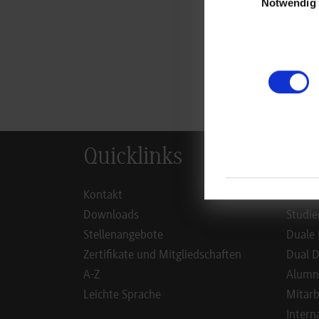
Notwendig
zur
Quicklinks
Inf
Kontakt
Studie
Downloads
Studie
Stellenangebote
Duale 
Zertifikate und Mitgliedschaften
Dual D
A-Z
Alumn
Leichte Sprache
Mitarb
Intern