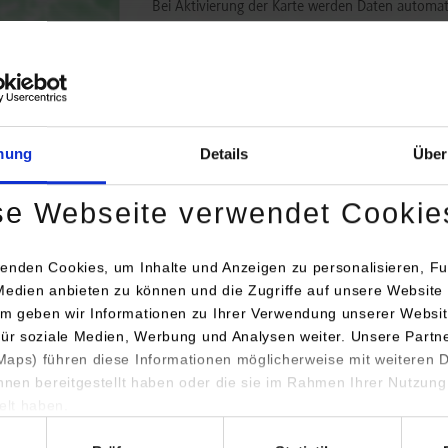
Bei Aktivierung der Karte werden Daten automat
übertragen.
Informationen zum
Datensch
Dauerhaft aktivieren
Einmalig
mung
Details
Über
se Webseite verwendet Cookie
enden Cookies, um Inhalte und Anzeigen zu personalisieren, Fu
Medien anbieten zu können und die Zugriffe auf unsere Website 
m geben wir Informationen zu Ihrer Verwendung unserer Websit
engang / Studienrichtung
Anschrift / Ansprechperson
für soziale Medien, Werbung und Analysen weiter. Unsere Partn
aps) führen diese Informationen möglicherweise mit weiteren
ded Systems / General Engineering
Telegärtner Elektronik GmbH
ihnen bereitgestellt haben oder die sie im Rahmen Ihrer Nutzung
Hofäckerstr. 18
lt haben.
74564
Crailsheim
hl