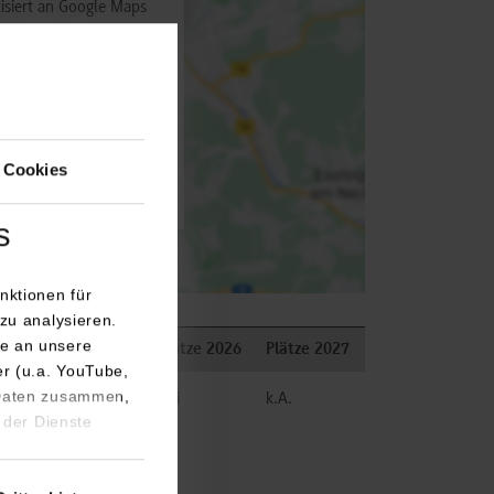
isiert an Google Maps
utz
 aktivieren
 Cookies
s
nktionen für
zu analysieren.
e an unsere
Bemerkungen
Plätze 2026
Plätze 2027
er (u.a. YouTube,
 Daten zusammen,
frei
k.A.
 der Dienste