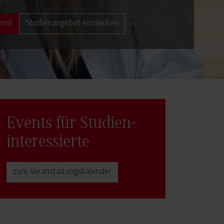
ern!
Studienangebot entdecken
Events für Studien­
interessierte
zum Veranstaltungs­kalender