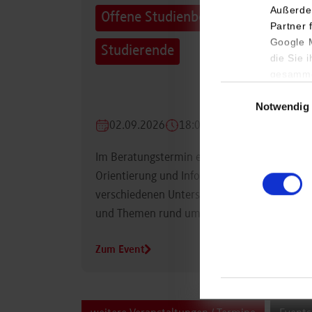
Außerde
Offene Studienberatung für
Partner 
Google M
Studierende
die Sie 
gesamme
Einwilligungsauswa
Notwendig
02.09.2026
18:00 Uhr
Im Beratungstermin erhalten Studierende
Orientierung und Informationen zu
verschiedenen Unterstützungsmöglichkeiten
und Themen rund um das Studium.
Zum Event