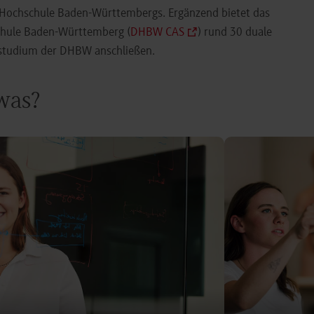
e Hochschule Baden-Württembergs. Ergänzend bietet das
chule Baden-Württemberg (
DHBW CAS
) rund 30 duale
orstudium der DHBW anschließen.
 was?