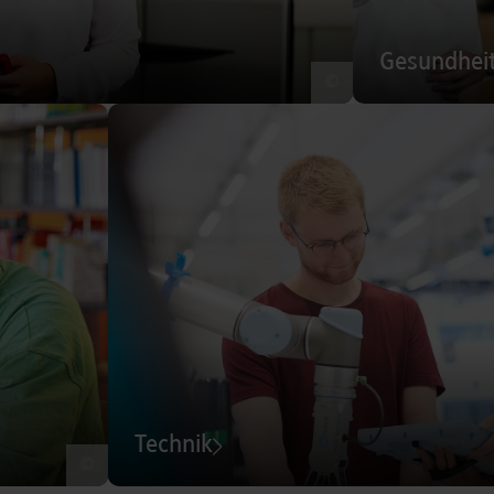
Gesundhei
©
Technik
©