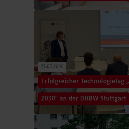
Von der Promotion in Australien über die We
evidenzbasierter Pflege bis hin zur aktiven G
Führungsaufgaben – Drei…
Beitrag lesen
27.07.2026
Erfolgreicher Technologietag 
2030“ an der DHBW Stuttgart
Wie gelingt Transformation in einer Zeit, in d
und gesellschaftliche Rahmenbedingungen im
Genau…