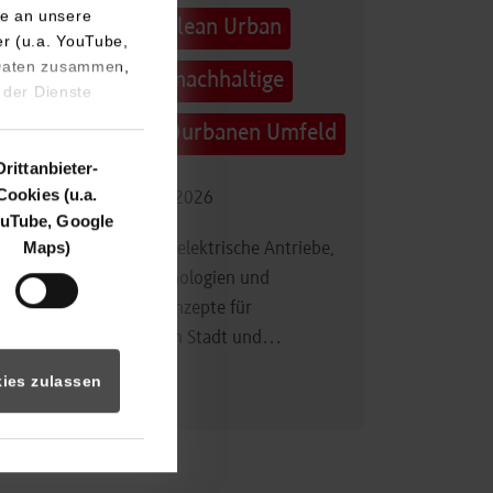
e an unsere
Technologietag: Clean Urban
er (u.a. YouTube,
 Daten zusammen,
Transportation – nachhaltige
 der Dienste
Mobilität im (sub)urbanen Umfeld
Drittanbieter-
Cookies (u.a.
16.09.2026 - 17.09.2026
uTube, Google
Maps)
Im Mittelpunkt stehen elektrische Antriebe,
moderne Batterietechnologien und
innovative Fahrzeugkonzepte für
nachhaltige Mobilität in Stadt und…
ies zulassen
Zum Event