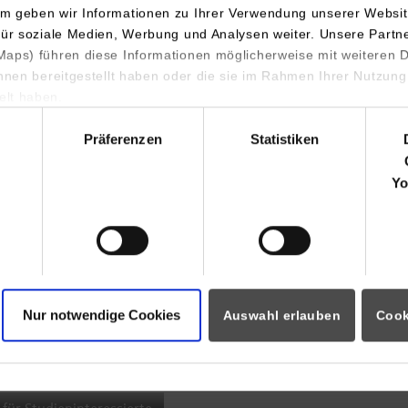
m geben wir Informationen zu Ihrer Verwendung unserer Websit
INDIS-Infoveranstaltung für
für soziale Medien, Werbung und Analysen weiter. Unsere Partn
aps) führen diese Informationen möglicherweise mit weiteren
Studierende
ihnen bereitgestellt haben oder die sie im Rahmen Ihrer Nutzung
lt haben.
hl
Präferenzen
Statistiken
07.09.2026
18:00 Uhr
Yo
Online INDIS-Infoveranstaltung für
Studierende
Nur notwendige Cookies
Auswahl erlauben
Cook
Zum Event