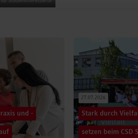
 für Studieninteressierte
27.07.2026
raxis und -
Stark durch Vielf
auf
setzen beim CSD S