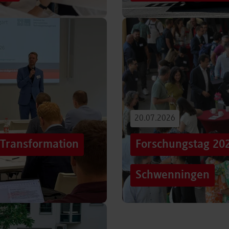
iterentwicklung
Hunderttausende Menschen
estaltung von
Stuttgarter Innenstadt. Mi
Truck, eine große…
Beitrag lesen
20.07.2026
„Transformation
Forschungstag 20
Schwenningen
er sich Technologien, Märkte
Grenzen überschreiten – un
mer schneller verändern?
dem Motto „crossing lines
Forschungstag in…