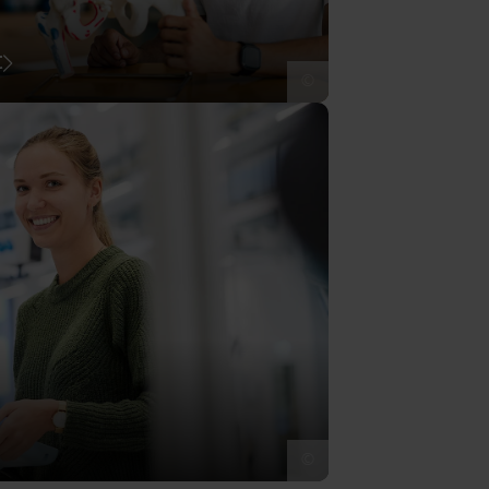
t
©
©