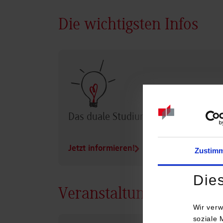
Die wichtigsten Infos
Das duale Studium im Überblick
Jetzt informieren!
Zustim
Die
Veranstaltungen
Wir verw
soziale 