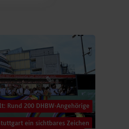
alt: Rund 200 DHBW-Angehörige
tuttgart ein sichtbares Zeichen