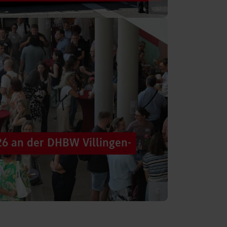
©
 säumten am Samstag die Straßen der
tten im farbenfrohen Zug: ein eigener DHBW-
26 an der DHBW Villingen-
©
d dennoch eine Verbindung schaffen, mit
 – connecting minds“ hat der DHBW-