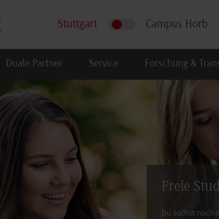
Stuttgart
Campus Horb
Duale Partner
Service
Forschung & Tran
Freie Stu
Du suchst noch e