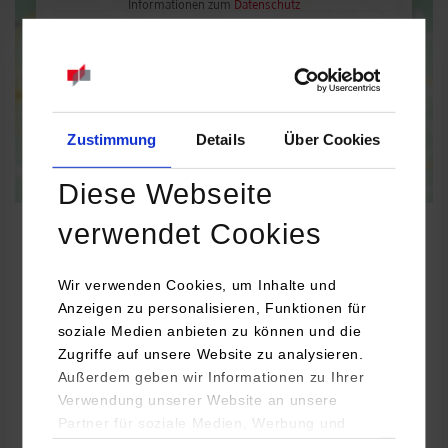
Informationen zum
Datenschutz
Dauerhaft aktivieren
Einmalig aktivieren
Zustimmung
Details
Über Cookies
Diese Webseite
verwendet Cookies
Wir verwenden Cookies, um Inhalte und
Embedded Systems / General Engineering
Anzeigen zu personalisieren, Funktionen für
soziale Medien anbieten zu können und die
pulsatrix gmbh
Zugriffe auf unsere Website zu analysieren.
Bebelsbergstr. 31
Außerdem geben wir Informationen zu Ihrer
71088
Holzgerlingen
Verwendung unserer Website an unsere
Partner für soziale Medien, Werbung und
Lena Bausch
Analysen weiter. Unsere Partner (u.a.