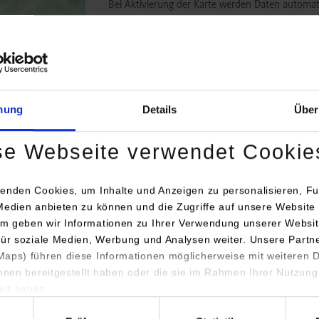
Bei Aktivierung der Karte werden Daten automat
übertragen.
Informationen zum
Datensch
Dauerhaft aktivieren
Einmalig
mung
Details
Über
se Webseite verwendet Cookie
enden Cookies, um Inhalte und Anzeigen zu personalisieren, Fu
Medien anbieten zu können und die Zugriffe auf unsere Website 
m geben wir Informationen zu Ihrer Verwendung unserer Websit
engang / Studienrichtung
Anschrift / Ansprechperson
für soziale Medien, Werbung und Analysen weiter. Unsere Partn
aps) führen diese Informationen möglicherweise mit weiteren
ded Systems / General Engineering
PROTECH GmbH
ihnen bereitgestellt haben oder die sie im Rahmen Ihrer Nutzung
Sandwiesen
lt haben.
72793
Pfullingen
hl