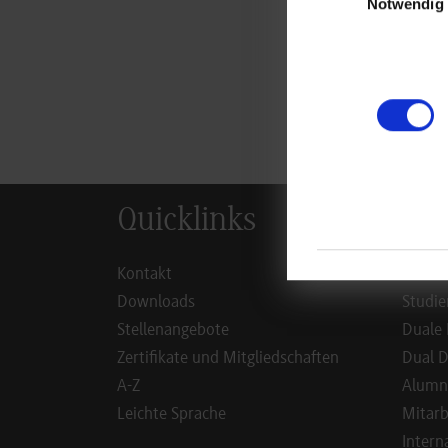
Notwendig
zur
Quicklinks
Inf
Kontakt
Studie
Downloads
Studie
Stellenangebote
Duale 
Zertifikate und Mitgliedschaften
Dual D
A-Z
Alumn
Leichte Sprache
Mitarb
Intern