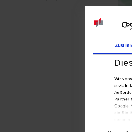
Zustim
Die
Wir verw
soziale 
Außerde
Studi
Partner 
Google M
Embed
die Sie 
gesamme
Einwilligungsauswa