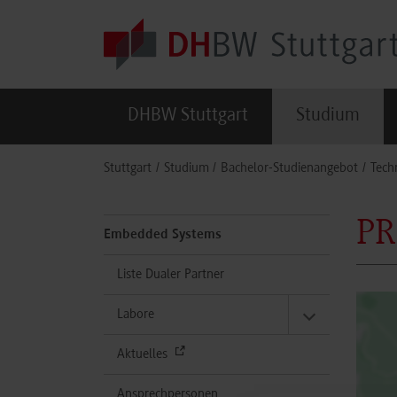
Skip to main content
DHBW Stuttgart
Studium
You are here:
Stuttgart
Studium
Bachelor-Studienangebot
Tech
P
Embedded Systems
Liste Dualer Partner
Labore
Aktuelles
Ansprechpersonen