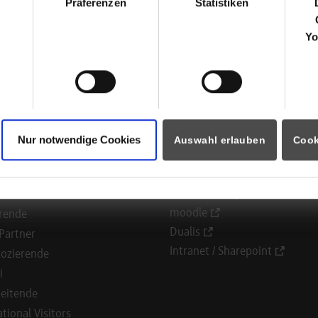
Nadine Reiff
Präferenzen
Statistiken
07121 - 707-0
info@protech-gmbh.com
Yo
ück zur Ergebnisliste
Nur notwendige Cookies
Auswahl erlauben
Cook
ormationen für
Portale
Studierendenportale
ninteressierte
moodle
rende
Dualis
Partner
Intranet / Sharepoint
ozierende
i
eitende
ational Visitors