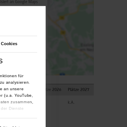
isiert an Google Maps
utz
 aktivieren
 Cookies
s
nktionen für
zu analysieren.
e an unsere
Bemerkungen
Plätze 2026
Plätze 2027
er (u.a. YouTube,
 Daten zusammen,
frei
k.A.
 der Dienste