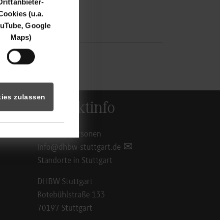
Drittanbieter-
Cookies (u.a.
uTube, Google
Maps)
ies zulassen
Kontaktinfo
Ansprechpersonen
info@dhbw-stuttgart.de
Standorte in Stuttgart
DHBW Stuttgart
Rotebühlstraße 133
70197 Stuttgart