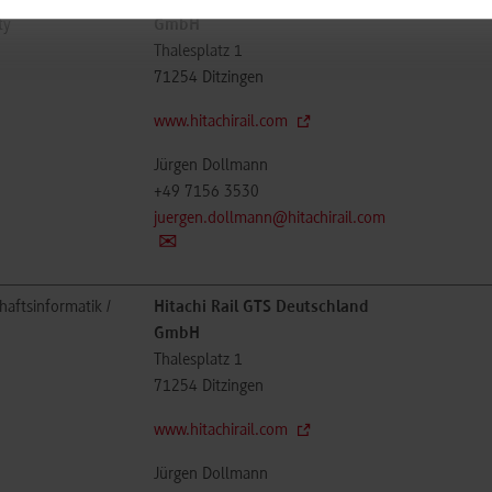
ty
GmbH
Thalesplatz 1
71254
Ditzingen
www.hitachirail.com
Jürgen Dollmann
+49 7156 3530
juergen.dollmann@hitachirail.com
haftsinformatik /
Hitachi Rail GTS Deutschland
GmbH
Thalesplatz 1
71254
Ditzingen
www.hitachirail.com
Jürgen Dollmann