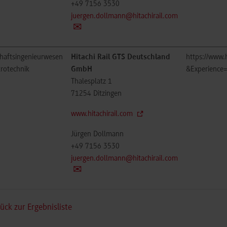
+49 7156 3530
juergen.dollmann@hitachirail.com
chaftsingenieurwesen
Hitachi Rail GTS Deutschland
https://www.h
trotechnik
GmbH
&Experience=
Thalesplatz 1
71254
Ditzingen
www.hitachirail.com
Jürgen Dollmann
+49 7156 3530
juergen.dollmann@hitachirail.com
ück zur Ergebnisliste