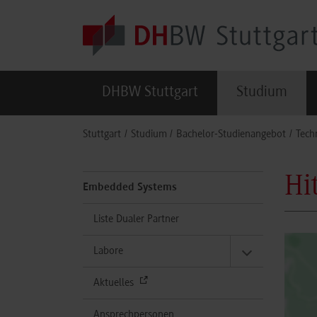
Skip to main content
DHBW Stuttgart
Studium
You are here:
Stuttgart
Studium
Bachelor-Studienangebot
Tech
Hi
Embedded Systems
Liste Dualer Partner
Labore
Aktuelles
Ansprechpersonen