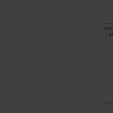
Wirts
/ Elek
zur