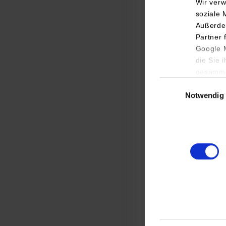
Wir verw
soziale 
Außerde
Partner 
Google M
die Sie 
gesamme
Einwilligungsauswa
Infor
Notwendig
Inform