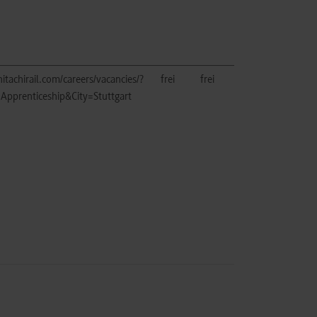
itachirail.com/careers/vacancies/?
frei
frei
Apprenticeship&City=Stuttgart