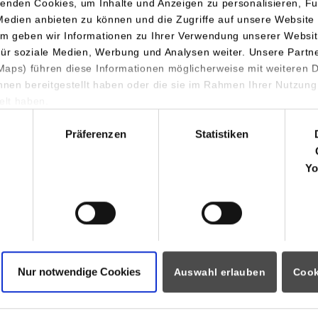
enden Cookies, um Inhalte und Anzeigen zu personalisieren, Fu
Medien anbieten zu können und die Zugriffe auf unsere Website 
Jürgen Dollmann
m geben wir Informationen zu Ihrer Verwendung unserer Websit
+49 7156 3530
für soziale Medien, Werbung und Analysen weiter. Unsere Partn
juergen.dollmann@hitachirail.com
aps) führen diese Informationen möglicherweise mit weiteren
ihnen bereitgestellt haben oder die sie im Rahmen Ihrer Nutzung
lt haben.
hl
matik
Hitachi Rail GTS Deutschland
Präferenzen
Statistiken
GmbH
Thalesplatz 1
Yo
71254
Ditzingen
www.hitachirail.com
Jürgen Dollmann
+49 7156 3530
juergen.dollmann@hitachirail.com
Nur notwendige Cookies
Auswahl erlauben
Cook
atik / Cyber
Hitachi Rail GTS Deutschland