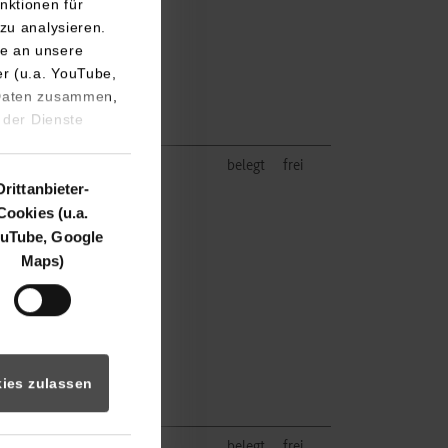
nktionen für
zu analysieren.
e an unsere
er (u.a. YouTube,
 Daten zusammen,
 der Dienste
belegt
frei
Drittanbieter-
Cookies (u.a.
uTube, Google
Maps)
ies zulassen
belegt
frei