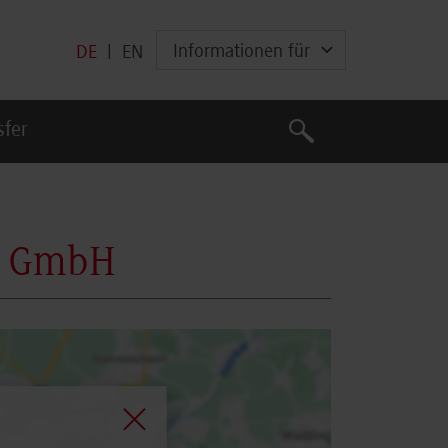
Informationen für
DE
|
EN
Suche
sfer
Suche
nd GmbH