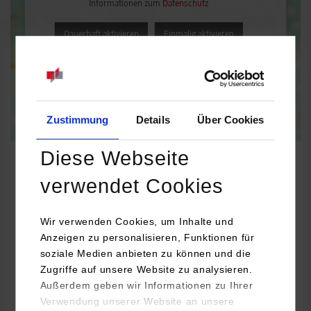
Informationen zum
Datenschutz
Dauerhaft aktivieren
Einmalig aktivieren
Zustimmung
Details
Über Cookies
Diese Webseite
verwendet Cookies
Embedded Systems / General Engineering
Wir verwenden Cookies, um Inhalte und
Anzeigen zu personalisieren, Funktionen für
helag-electronic gmbh
soziale Medien anbieten zu können und die
Graf-Zeppelin-Str. 41
Zugriffe auf unsere Website zu analysieren.
72202
Nagold
Außerdem geben wir Informationen zu Ihrer
Verwendung unserer Website an unsere
https://www.helag-electronic.de/karriere-jobs-stellenangebote-