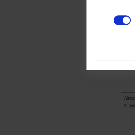
Masch
Wirtsc
Allge