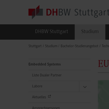
Skip to main content
DHBW Stuttgart
Studium
You are here:
Stuttgart
Studium
Bachelor-Studienangebot
Tech
EU
Embedded Systems
Liste Dualer Partner
Labore
Aktuelles
Ansprechpersonen