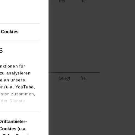
frei
frei
 Cookies
s
nktionen für
zu analysieren.
belegt
frei
e an unsere
er (u.a. YouTube,
 Daten zusammen,
 der Dienste
Drittanbieter-
Cookies (u.a.