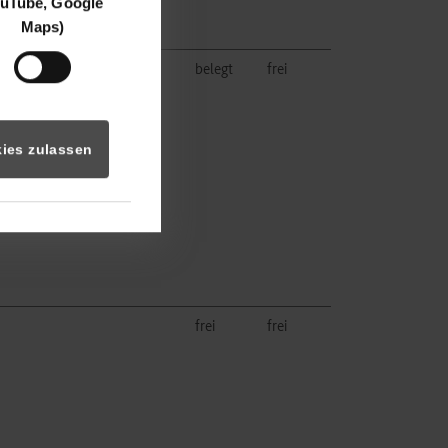
uTube, Google
Maps)
rtiefung: Konstruktion und
belegt
frei
twicklung
ies zulassen
frei
frei