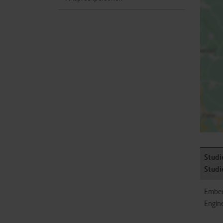
Studi
Studi
Embed
Engin