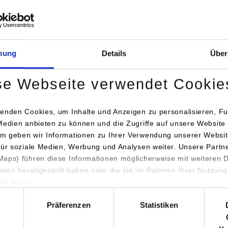
rotechnik und
EUCHNER GmbH + Co. KG
mationstechnik
Kohlhammerstraße 16
70771
Leinfelden-Echterdingen
www.euchner.de/de-de/karriere/duales-
mung
Details
Über
studium/
Dip.-Ing. (FH) Martin Peick
se Webseite verwendet Cookie
+49 711 7597425
personal-info@euchner.de
enden Cookies, um Inhalte und Anzeigen zu personalisieren, Fu
Medien anbieten zu können und die Zugriffe auf unsere Website 
atik / Informationstechnik
EUCHNER GmbH + Co. KG
m geben wir Informationen zu Ihrer Verwendung unserer Websit
Kohlhammerstraße 16
für soziale Medien, Werbung und Analysen weiter. Unsere Partn
70771
Leinfelden-Echterdingen
aps) führen diese Informationen möglicherweise mit weiteren
ihnen bereitgestellt haben oder die sie im Rahmen Ihrer Nutzung
www.euchner.de/de-de/karriere/duales-
lt haben.
studium/
hl
Präferenzen
Statistiken
Dip.-Ing. (FH) Martin Peick
+49 711 7597425