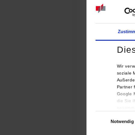
Elekt
Infor
Zustim
Die
Wir verw
soziale 
Inform
Außerde
Partner 
Google M
die Sie 
gesamme
Einwilligungsauswa
Notwendig