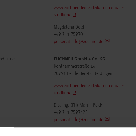
www.euchner.de/de-de/karriere/duales-
studium/
Magdalena Dold
+49 711 75970
personal-info@euchner.de
ndustrie
EUCHNER GmbH + Co. KG
Kohlhammerstraße 16
70771
Leinfelden-Echterdingen
www.euchner.de/de-de/karriere/duales-
studium/
Dip.-Ing. (FH) Martin Peick
+49 711 7597425
personal-info@euchner.de