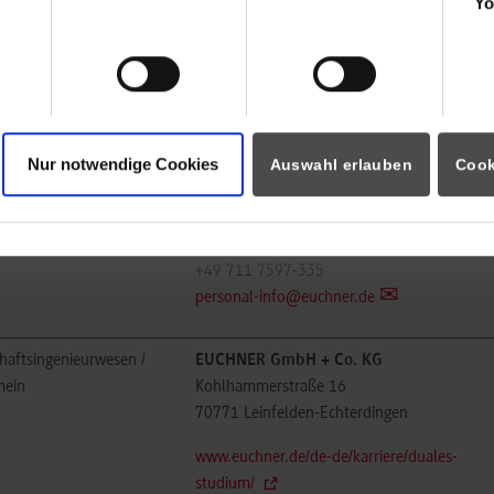
Yo
personal-info@euchner.de
inenbau
EUCHNER GmbH + Co. KG
Ve
Kohlhammerstraße 16
En
70771
Leinfelden-Echterdingen
Nur notwendige Cookies
Auswahl erlauben
Cook
www.euchner.de/de-de/karriere/duales-
studium/
Andreas Weisbeck
+49 711 7597-335
personal-info@euchner.de
haftsingenieurwesen /
EUCHNER GmbH + Co. KG
mein
Kohlhammerstraße 16
70771
Leinfelden-Echterdingen
www.euchner.de/de-de/karriere/duales-
studium/