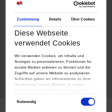
EnBW Energie Baden-Württemberg AG
Fettweisstraße 42 d
76189
Karlsruhe
Zustimmung
Details
Über Cookies
https://www.enbw.com/
Diese Webseite
Anna Imhoff
+49 721 63-00
verwendet Cookies
recruiting-youngtalents@enbw.com
Wir verwenden Cookies, um Inhalte und
Anzeigen zu personalisieren, Funktionen für
soziale Medien anbieten zu können und die
Zugriffe auf unsere Website zu analysieren.
frei
Außerdem geben wir Informationen zu Ihrer
Verwendung unserer Website an unsere
Partner für soziale Medien, Werbung und
k.A.
Analysen weiter. Unsere Partner (u.a.
Einwilligungsauswahl
Notwendig
YouTube, Google Maps) führen diese
Informationen möglicherweise mit weiteren
Informatik / Cyber Security