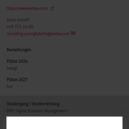
https://www.enbw.com/
Anna Imhoff
+49 721 63-00
recruiting-youngtalents@enbw.com
belegt
frei
BWL-Digital Business Management