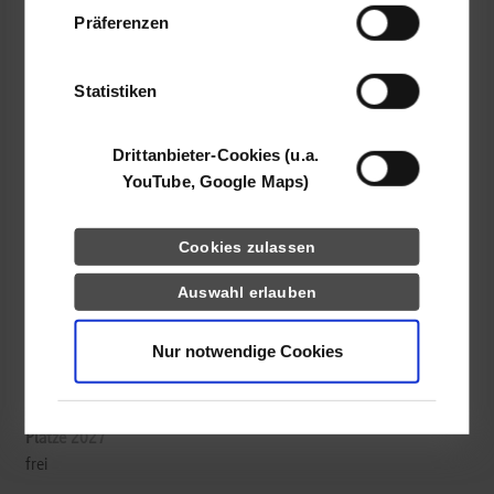
Daten zusammen, die Sie ihnen bereitgestellt
Präferenzen
haben oder die sie im Rahmen Ihrer Nutzung
der Dienste gesammelt haben.
EnBW Energie Baden-Württemberg AG
Statistiken
Fettweisstraße 42 d
76189
Karlsruhe
Drittanbieter-Cookies (u.a.
https://www.enbw.com/
YouTube, Google Maps)
Anna Imhoff
+49 721 63-00
Cookies zulassen
recruiting-youngtalents@enbw.com
Auswahl erlauben
Nur notwendige Cookies
belegt
frei