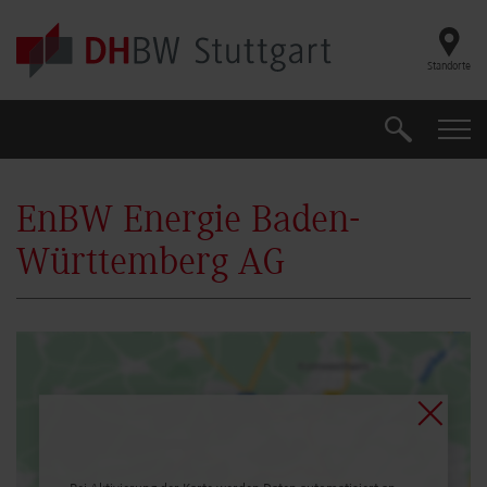
Skip to main content
Standorte
Suche
Suche
EnBW Energie Baden-
Württemberg AG