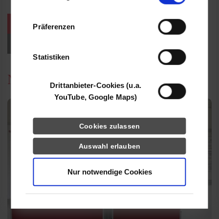
Informationen möglicherweise mit weiteren
Daten zusammen, die Sie ihnen bereitgestellt
weitere Veranstaltungen / Termine
Präferenzen
haben oder die sie im Rahmen Ihrer Nutzung
der Dienste gesammelt haben.
Events für Studieninteressierte
Statistiken
News
Drittanbieter-Cookies (u.a.
YouTube, Google Maps)
Cookies zulassen
Auswahl erlauben
Nur notwendige Cookies