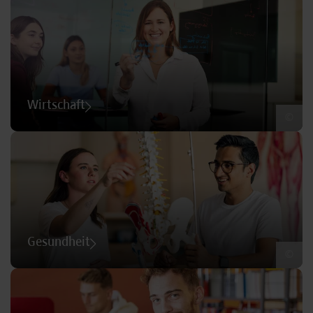
Wirtschaft
©
Gesundheit
©