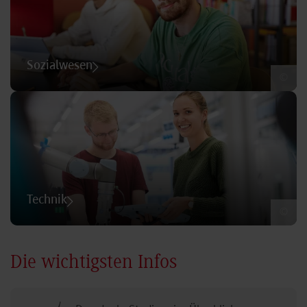
Sozialwesen
©
Technik
©
Die wichtigsten Infos