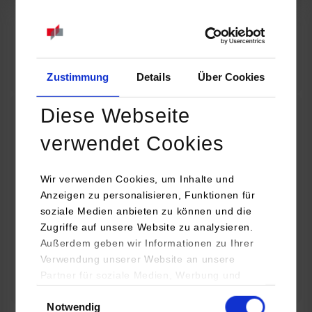
07.09.2026
18:00 Uhr
Online INDIS-Infoveranstaltung für Studierende
Zum Event
Zustimmung
Details
Über Cookies
Diese Webseite
Technologietag: Clean Urban Transportation –
verwendet Cookies
nachhaltige Mobilität im (sub)urbanen Umfeld
Wir verwenden Cookies, um Inhalte und
16.09.2026 - 17.09.2026
Anzeigen zu personalisieren, Funktionen für
soziale Medien anbieten zu können und die
Im Mittelpunkt stehen elektrische Antriebe, moderne
Zugriffe auf unsere Website zu analysieren.
Batterietechnologien und innovative Fahrzeugkonzepte für
Außerdem geben wir Informationen zu Ihrer
nachhaltige Mobilität in Stadt und…
Verwendung unserer Website an unsere
Partner für soziale Medien, Werbung und
Zum Event
Analysen weiter. Unsere Partner (u.a.
Einwilligungsauswahl
Notwendig
YouTube, Google Maps) führen diese