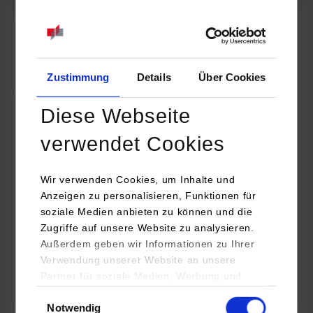
07.09.2026
18:00 Uhr
Online INDIS-Infoveranstaltung für Studierende
Zum Event
Zustimmung
Details
Über Cookies
Diese Webseite
Technologietag: Clean Urban Transportation –
verwendet Cookies
nachhaltige Mobilität im (sub)urbanen Umfeld
Wir verwenden Cookies, um Inhalte und
16.09.2026 - 17.09.2026
Anzeigen zu personalisieren, Funktionen für
soziale Medien anbieten zu können und die
Im Mittelpunkt stehen elektrische Antriebe, moderne
Zugriffe auf unsere Website zu analysieren.
Batterietechnologien und innovative Fahrzeugkonzepte für
Außerdem geben wir Informationen zu Ihrer
nachhaltige Mobilität in Stadt und…
Verwendung unserer Website an unsere
Partner für soziale Medien, Werbung und
Zum Event
Analysen weiter. Unsere Partner (u.a.
Einwilligungsauswahl
Notwendig
YouTube, Google Maps) führen diese