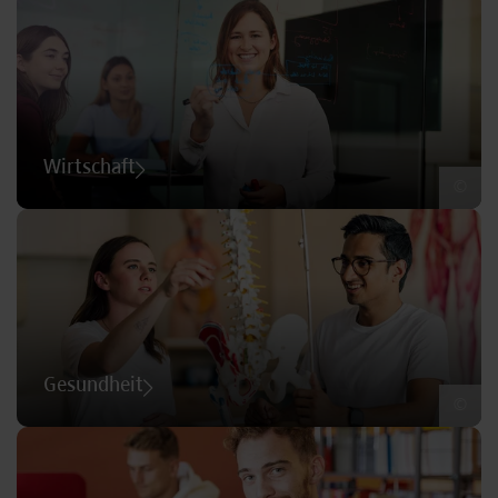
Wirtschaft
©
Gesundheit
©