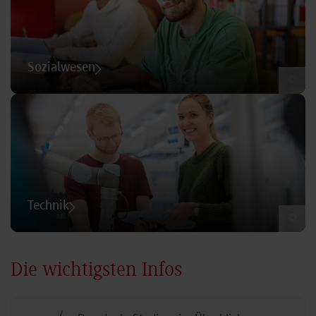
Sozialwesen
©
Technik
©
Die wichtigsten Infos