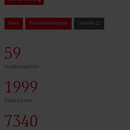
News
Pressemitteilungen
LinkedIn
60
Studienangebote
2000
Duale Partner
7341