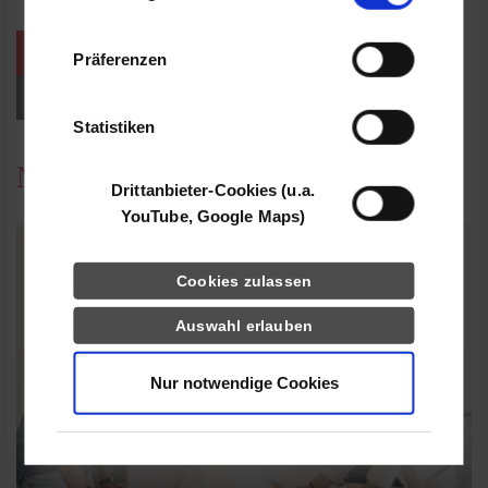
Informationen möglicherweise mit weiteren
Daten zusammen, die Sie ihnen bereitgestellt
weitere Veranstaltungen / Termine
Präferenzen
haben oder die sie im Rahmen Ihrer Nutzung
der Dienste gesammelt haben.
Events für Studieninteressierte
Statistiken
News
Drittanbieter-Cookies (u.a.
YouTube, Google Maps)
Cookies zulassen
Auswahl erlauben
Nur notwendige Cookies