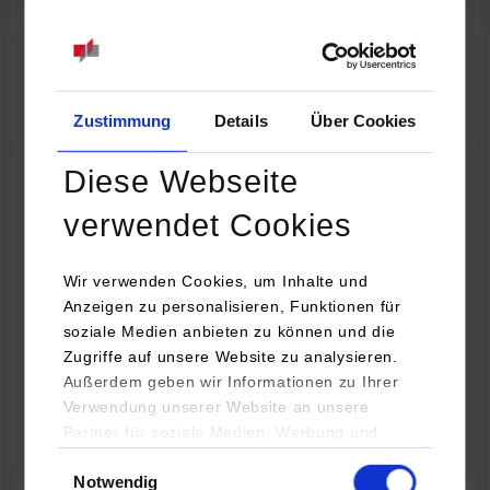
07.09.2026
18:00 Uhr
Online INDIS-Infoveranstaltung für Studierende
Zum Event
Zustimmung
Details
Über Cookies
Diese Webseite
Technologietag: Clean Urban Transportation –
verwendet Cookies
nachhaltige Mobilität im (sub)urbanen Umfeld
Wir verwenden Cookies, um Inhalte und
16.09.2026 - 17.09.2026
Anzeigen zu personalisieren, Funktionen für
soziale Medien anbieten zu können und die
Im Mittelpunkt stehen elektrische Antriebe, moderne
Zugriffe auf unsere Website zu analysieren.
Batterietechnologien und innovative Fahrzeugkonzepte für
Außerdem geben wir Informationen zu Ihrer
nachhaltige Mobilität in Stadt und…
Verwendung unserer Website an unsere
Partner für soziale Medien, Werbung und
Zum Event
Analysen weiter. Unsere Partner (u.a.
Einwilligungsauswahl
Notwendig
YouTube, Google Maps) führen diese