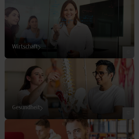
Wirtschaft
©
Gesundheit
©