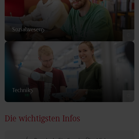
Sozialwesen
©
Technik
©
Die wichtigsten Infos