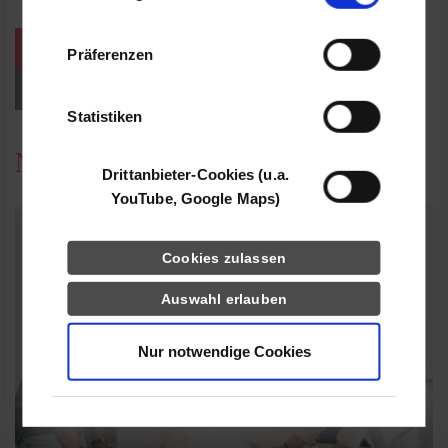
Informationen möglicherweise mit weiteren
Daten zusammen, die Sie ihnen bereitgestellt
weitere Veranstaltungen / Termine
Präferenzen
haben oder die sie im Rahmen Ihrer Nutzung
der Dienste gesammelt haben.
Events für Studieninteressierte
Statistiken
News
Drittanbieter-Cookies (u.a.
YouTube, Google Maps)
Cookies zulassen
Auswahl erlauben
Nur notwendige Cookies