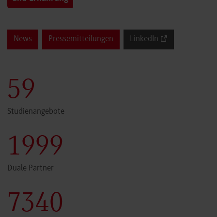
News
Pressemitteilungen
LinkedIn
60
Studienangebote
2000
Duale Partner
7341