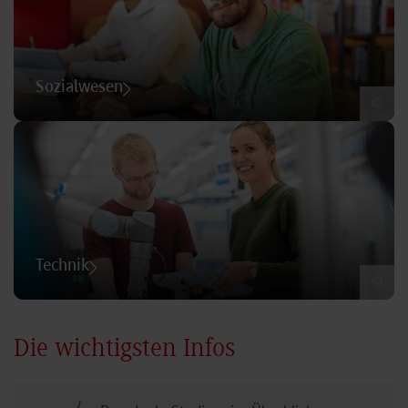
Sozialwesen
©
Technik
©
Die wichtigsten Infos