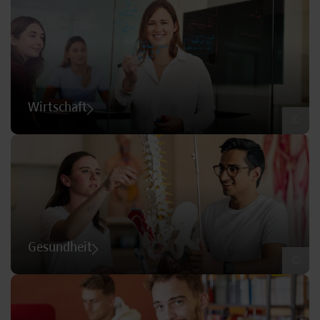
Wirtschaft
©
Gesundheit
©