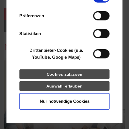
Informationen möglicherweise mit weiteren
Daten zusammen, die Sie ihnen bereitgestellt
weitere Veranstaltungen / Termine
Präferenzen
haben oder die sie im Rahmen Ihrer Nutzung
der Dienste gesammelt haben.
Events für Studieninteressierte
Statistiken
News
Drittanbieter-Cookies (u.a.
YouTube, Google Maps)
Cookies zulassen
Auswahl erlauben
Nur notwendige Cookies