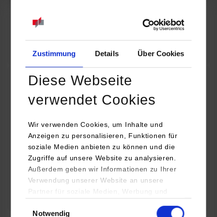
07.09.2026
18:00 Uhr
Online INDIS-Infoveranstaltung für Studierende
Zum Event
Zustimmung
Details
Über Cookies
Diese Webseite
Technologietag: Clean Urban Transportation –
verwendet Cookies
nachhaltige Mobilität im (sub)urbanen Umfeld
Wir verwenden Cookies, um Inhalte und
16.09.2026 - 17.09.2026
Anzeigen zu personalisieren, Funktionen für
soziale Medien anbieten zu können und die
Im Mittelpunkt stehen elektrische Antriebe, moderne
Zugriffe auf unsere Website zu analysieren.
Batterietechnologien und innovative Fahrzeugkonzepte für
Außerdem geben wir Informationen zu Ihrer
nachhaltige Mobilität in Stadt und…
Verwendung unserer Website an unsere
Partner für soziale Medien, Werbung und
Zum Event
Analysen weiter. Unsere Partner (u.a.
Einwilligungsauswahl
Notwendig
YouTube, Google Maps) führen diese