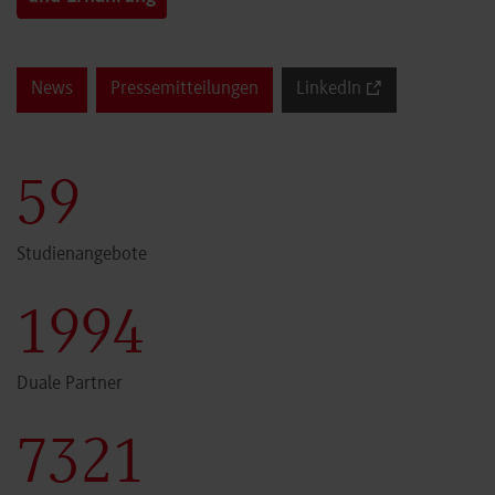
News
Pressemitteilungen
LinkedIn
60
Studienangebote
2000
Duale Partner
7341