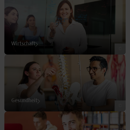
Wirtschaft
©
Gesundheit
©