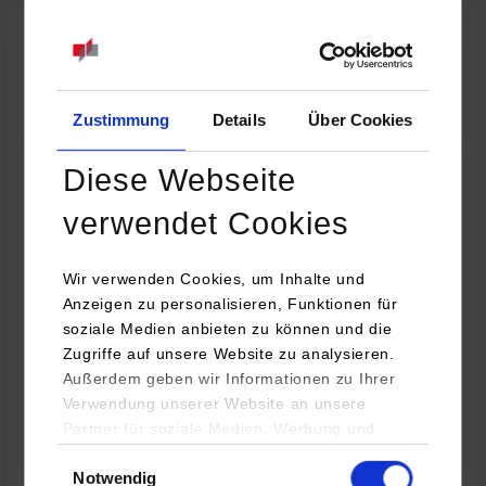
07.09.2026
18:00 Uhr
Online INDIS-Infoveranstaltung für Studierende
Zum Event
Zustimmung
Details
Über Cookies
Diese Webseite
Technologietag: Clean Urban Transportation –
verwendet Cookies
nachhaltige Mobilität im (sub)urbanen Umfeld
Wir verwenden Cookies, um Inhalte und
16.09.2026 - 17.09.2026
Anzeigen zu personalisieren, Funktionen für
soziale Medien anbieten zu können und die
Im Mittelpunkt stehen elektrische Antriebe, moderne
Zugriffe auf unsere Website zu analysieren.
Batterietechnologien und innovative Fahrzeugkonzepte für
Außerdem geben wir Informationen zu Ihrer
nachhaltige Mobilität in Stadt und…
Verwendung unserer Website an unsere
Partner für soziale Medien, Werbung und
Zum Event
Analysen weiter. Unsere Partner (u.a.
Einwilligungsauswahl
Notwendig
YouTube, Google Maps) führen diese