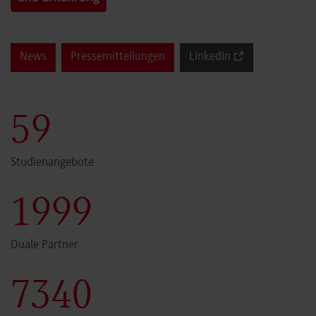
News
Pressemitteilungen
LinkedIn
60
Studienangebote
2000
Duale Partner
7341