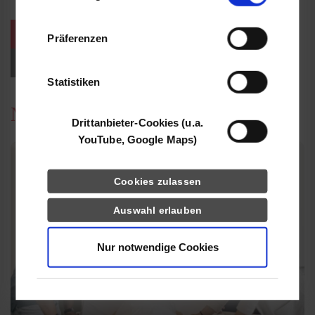
Informationen möglicherweise mit weiteren
Daten zusammen, die Sie ihnen bereitgestellt
weitere Veranstaltungen / Termine
Präferenzen
haben oder die sie im Rahmen Ihrer Nutzung
der Dienste gesammelt haben.
Events für Studieninteressierte
Statistiken
News
Drittanbieter-Cookies (u.a.
YouTube, Google Maps)
Cookies zulassen
Auswahl erlauben
Nur notwendige Cookies