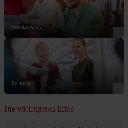
Sozialwesen
©
Technik
©
Die wichtigsten Infos