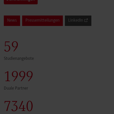
News
Pressemitteilungen
LinkedIn
60
Studienangebote
2000
Duale Partner
7341