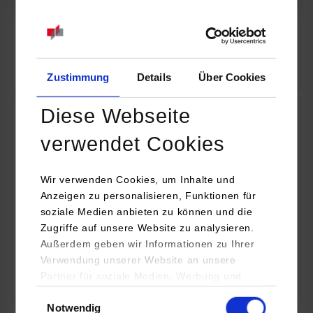
07.09.2026
18:00 Uhr
Online INDIS-Infoveranstaltung für Studierende
Zum Event
Zustimmung
Details
Über Cookies
Diese Webseite
Technologietag: Clean Urban Transportation –
verwendet Cookies
nachhaltige Mobilität im (sub)urbanen Umfeld
Wir verwenden Cookies, um Inhalte und
16.09.2026 - 17.09.2026
Anzeigen zu personalisieren, Funktionen für
soziale Medien anbieten zu können und die
Im Mittelpunkt stehen elektrische Antriebe, moderne
Zugriffe auf unsere Website zu analysieren.
Batterietechnologien und innovative Fahrzeugkonzepte für
Außerdem geben wir Informationen zu Ihrer
nachhaltige Mobilität in Stadt und…
Verwendung unserer Website an unsere
Partner für soziale Medien, Werbung und
Zum Event
Analysen weiter. Unsere Partner (u.a.
Einwilligungsauswahl
Notwendig
YouTube, Google Maps) führen diese