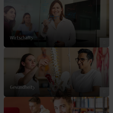
Wirtschaft
©
Gesundheit
©