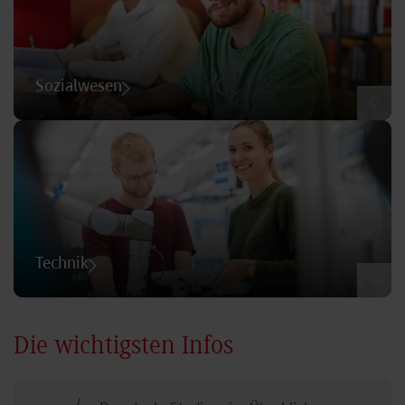
Sozialwesen
©
Technik
©
Die wichtigsten Infos