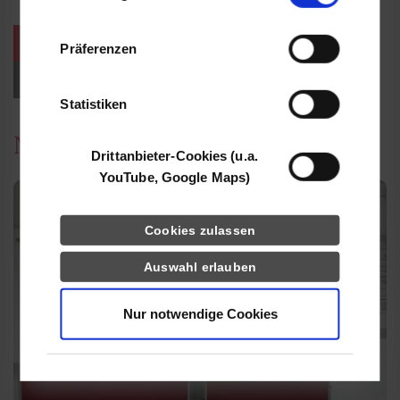
Informationen möglicherweise mit weiteren
Daten zusammen, die Sie ihnen bereitgestellt
weitere Veranstaltungen / Termine
Präferenzen
haben oder die sie im Rahmen Ihrer Nutzung
der Dienste gesammelt haben.
Events für Studieninteressierte
Statistiken
News
Drittanbieter-Cookies (u.a.
YouTube, Google Maps)
Cookies zulassen
Auswahl erlauben
Nur notwendige Cookies