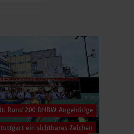
alt: Rund 200 DHBW-Angehörige
tuttgart ein sichtbares Zeichen