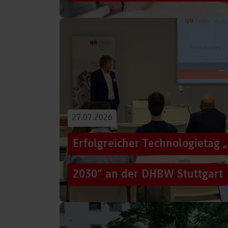
Von der Promotion in Australien über die We
evidenzbasierter Pflege bis hin zur aktiven G
Führungsaufgaben – Drei…
Beitrag lesen
27.07.2026
Erfolgreicher Technologietag 
2030“ an der DHBW Stuttgart
Wie gelingt Transformation in einer Zeit, in d
und gesellschaftliche Rahmenbedingungen im
Genau…