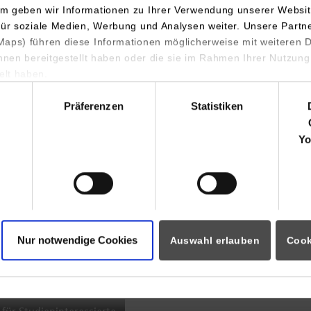
m geben wir Informationen zu Ihrer Verwendung unserer Websit
INDIS-Infoveranstaltung für
für soziale Medien, Werbung und Analysen weiter. Unsere Partn
aps) führen diese Informationen möglicherweise mit weiteren
Studierende
ihnen bereitgestellt haben oder die sie im Rahmen Ihrer Nutzung
lt haben.
hl
Präferenzen
Statistiken
07.09.2026
18:00 Uhr
Yo
Online INDIS-Infoveranstaltung für
Studierende
Nur notwendige Cookies
Auswahl erlauben
Cook
Zum Event