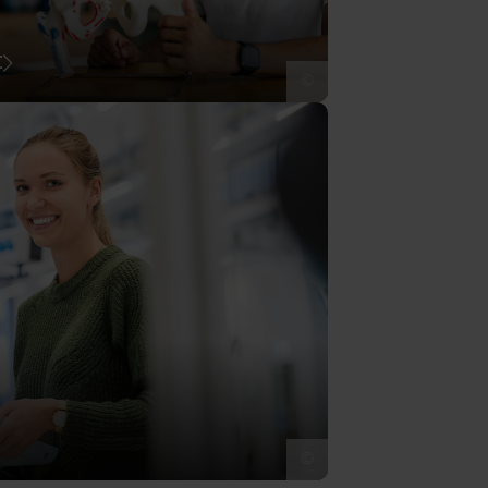
t
©
©