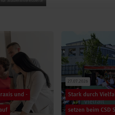
 für Studieninteressierte
27.07.2026
raxis und -
Stark durch Vielf
auf
setzen beim CSD S