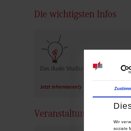
Die wichtigsten Infos
Das duale Studium im Überblick
Jetzt informieren!
Zustim
Die
Veranstaltungen
Wir verw
soziale 