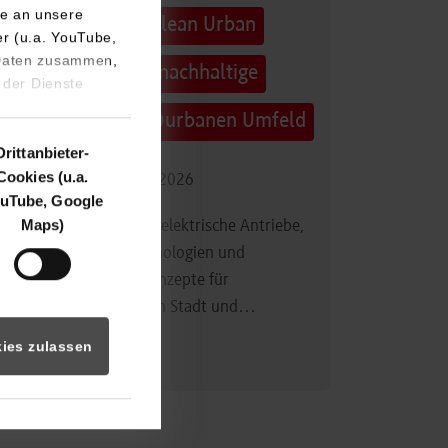
e an unsere
Technologietag: Clean Urban
er (u.a. YouTube,
 Daten zusammen,
Transportation – nachhaltige
 der Dienste
Mobilität im (sub)urbanen Umfeld
Drittanbieter-
Cookies (u.a.
16.09.2026 - 17.09.2026
uTube, Google
Maps)
Im Mittelpunkt stehen elektrische Antriebe,
moderne Batterietechnologien und
innovative Fahrzeugkonzepte für
nachhaltige Mobilität in Stadt und…
ies zulassen
Zum Event