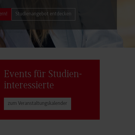
ern!
Studienangebot entdecken
Events für Studien­
interessierte
zum Veranstaltungs­kalender