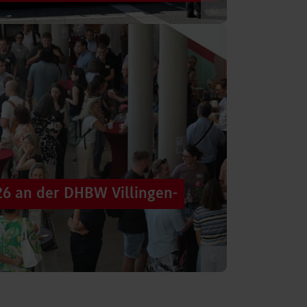
©
 säumten am Samstag die Straßen der
tten im farbenfrohen Zug: ein eigener DHBW-
26 an der DHBW Villingen-
©
d dennoch eine Verbindung schaffen, mit
 – connecting minds“ hat der DHBW-