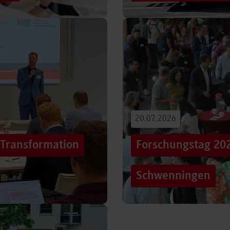
iterentwicklung
Hunderttausende Menschen
estaltung von
Stuttgarter Innenstadt. Mi
Truck, eine große…
Beitrag lesen
20.07.2026
„Transformation
Forschungstag 20
Schwenningen
er sich Technologien, Märkte
Grenzen überschreiten – un
mer schneller verändern?
dem Motto „crossing lines
Forschungstag in…