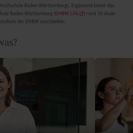
e Hochschule Baden-Württembergs. Ergänzend bietet das
chule Baden-Württemberg (
DHBW CAS
) rund 30 duale
orstudium der DHBW anschließen.
 was?