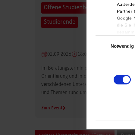
Außerde
Offene Studienberatung für
Partner 
Google M
Studierende
die Sie 
gesamme
Einwilligungsauswa
Notwendig
02.09.2026
18:00 Uhr
Im Beratungstermin erhalten Studierende
Orientierung und Informationen zu
verschiedenen Unterstützungsmöglichkeiten
und Themen rund um das Studium.
Zum Event