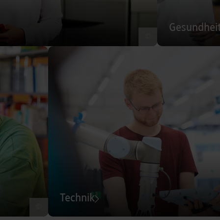
Gesundhei
©
Technik
©