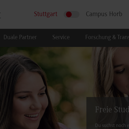
Stuttgart
Campus Horb
Duale Partner
Service
Forschung & Tran
Freie Stu
Du suchst noch e