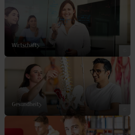
Wirtschaft
©
Gesundheit
©