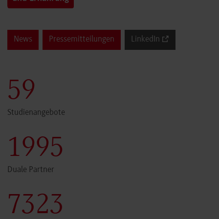
News
Pressemitteilungen
LinkedIn
60
Studienangebote
2000
Duale Partner
7341