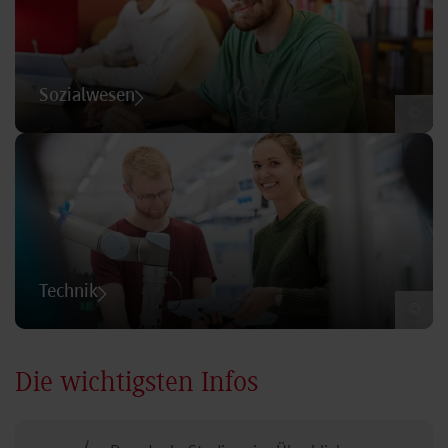
Sozialwesen
©
Technik
©
Die wichtigsten Infos