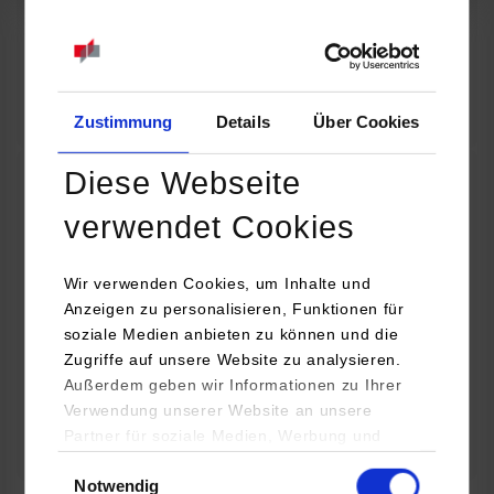
07.09.2026
18:00 Uhr
Online INDIS-Infoveranstaltung für Studierende
Zum Event
Zustimmung
Details
Über Cookies
Diese Webseite
Technologietag: Clean Urban Transportation –
verwendet Cookies
nachhaltige Mobilität im (sub)urbanen Umfeld
Wir verwenden Cookies, um Inhalte und
16.09.2026 - 17.09.2026
Anzeigen zu personalisieren, Funktionen für
soziale Medien anbieten zu können und die
Im Mittelpunkt stehen elektrische Antriebe, moderne
Zugriffe auf unsere Website zu analysieren.
Batterietechnologien und innovative Fahrzeugkonzepte für
Außerdem geben wir Informationen zu Ihrer
nachhaltige Mobilität in Stadt und…
Verwendung unserer Website an unsere
Partner für soziale Medien, Werbung und
Zum Event
Analysen weiter. Unsere Partner (u.a.
Einwilligungsauswahl
Notwendig
YouTube, Google Maps) führen diese