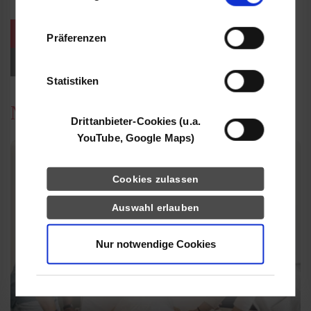
Informationen möglicherweise mit weiteren
Daten zusammen, die Sie ihnen bereitgestellt
weitere Veranstaltungen / Termine
Präferenzen
haben oder die sie im Rahmen Ihrer Nutzung
der Dienste gesammelt haben.
Events für Studieninteressierte
Statistiken
News
Drittanbieter-Cookies (u.a.
YouTube, Google Maps)
Cookies zulassen
Auswahl erlauben
Nur notwendige Cookies