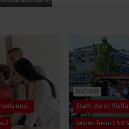
 für Studieninteressierte
27.07.2026
raxis und -
Stark durch Vielf
auf
setzen beim CSD S