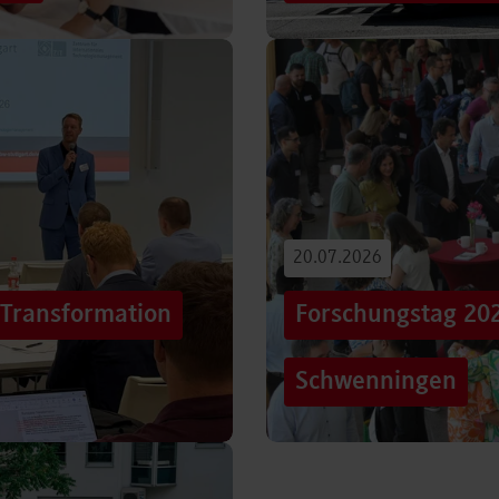
iterentwicklung
Hunderttausende Menschen
estaltung von
Stuttgarter Innenstadt. Mi
Truck, eine große…
Beitrag lesen
20.07.2026
„Transformation
Forschungstag 20
Schwenningen
er sich Technologien, Märkte
Grenzen überschreiten – un
mer schneller verändern?
dem Motto „crossing lines
Forschungstag in…