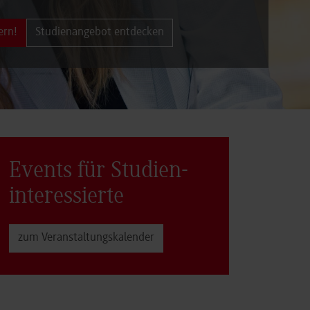
ern!
Studienangebot entdecken
Events für Studien­
interessierte
zum Veranstaltungs­kalender