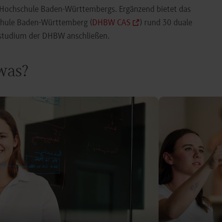
e Hochschule Baden-Württembergs. Ergänzend bietet das
chule Baden-Württemberg (
DHBW CAS
) rund 30 duale
orstudium der DHBW anschließen.
 was?