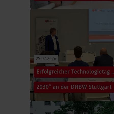
Von der Promotion in Australien über die We
evidenzbasierter Pflege bis hin zur aktiven G
Führungsaufgaben – Drei…
Beitrag lesen
27.07.2026
Erfolgreicher Technologietag 
2030“ an der DHBW Stuttgart
Wie gelingt Transformation in einer Zeit, in d
und gesellschaftliche Rahmenbedingungen im
Genau…