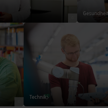
Gesundhei
©
Technik
©