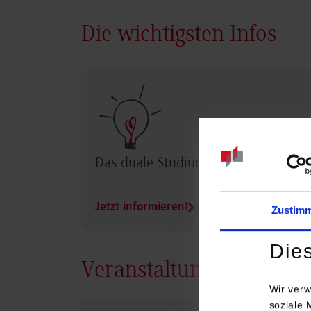
Die wichtigsten Infos
Das duale Studium im Überblick
Jetzt informieren!
Zustim
Die
Veranstaltungen
Wir verw
soziale 