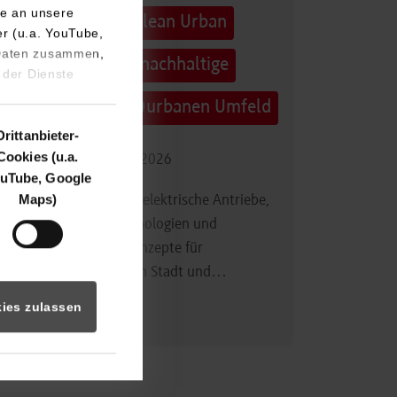
e an unsere
Technologietag: Clean Urban
er (u.a. YouTube,
 Daten zusammen,
Transportation – nachhaltige
 der Dienste
Mobilität im (sub)urbanen Umfeld
Drittanbieter-
Cookies (u.a.
16.09.2026 - 17.09.2026
uTube, Google
Maps)
Im Mittelpunkt stehen elektrische Antriebe,
moderne Batterietechnologien und
innovative Fahrzeugkonzepte für
nachhaltige Mobilität in Stadt und…
ies zulassen
Zum Event