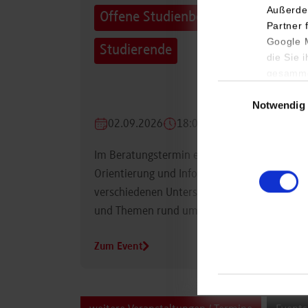
Außerde
Offene Studienberatung für
Partner 
Google M
Studierende
die Sie 
gesamme
Einwilligungsauswa
Notwendig
02.09.2026
18:00 Uhr
Im Beratungstermin erhalten Studierende
Orientierung und Informationen zu
verschiedenen Unterstützungsmöglichkeiten
und Themen rund um das Studium.
Zum Event