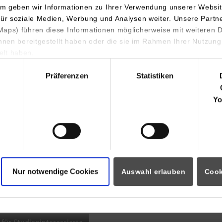
m geben wir Informationen zu Ihrer Verwendung unserer Websit
INDIS-Infoveranstaltung für
für soziale Medien, Werbung und Analysen weiter. Unsere Partn
aps) führen diese Informationen möglicherweise mit weiteren
Studierende
ihnen bereitgestellt haben oder die sie im Rahmen Ihrer Nutzung
lt haben.
hl
Präferenzen
Statistiken
07.09.2026
18:00 Uhr
Yo
Online INDIS-Infoveranstaltung für
Studierende
Nur notwendige Cookies
Auswahl erlauben
Cook
Zum Event