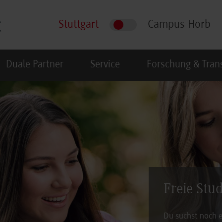
Stuttgart
Campus Horb
Duale Partner
Service
Forschung & Tran
Freie Stu
Du suchst noch e