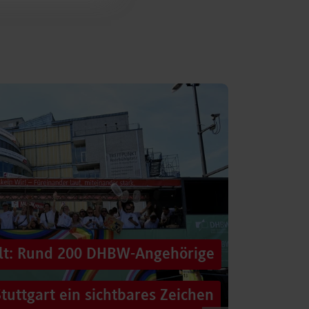
alt: Rund 200 DHBW-Angehörige
tuttgart ein sichtbares Zeichen