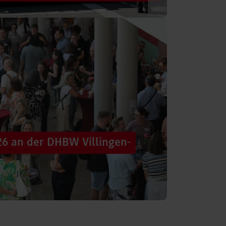
©
 säumten am Samstag die Straßen der
tten im farbenfrohen Zug: ein eigener DHBW-
26 an der DHBW Villingen-
©
d dennoch eine Verbindung schaffen, mit
 – connecting minds“ hat der DHBW-