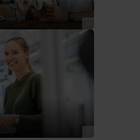
t
©
©