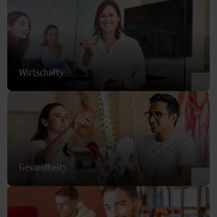
Wirtschaft
©
Gesundheit
©