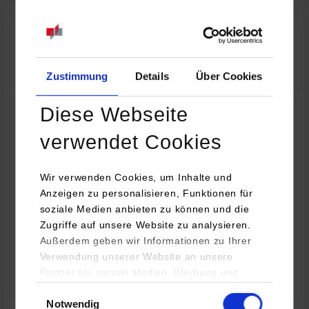
07.09.2026
18:00 Uhr
Online INDIS-Infoveranstaltung für Studierende
Zum Event
Zustimmung
Details
Über Cookies
Diese Webseite
Technologietag: Clean Urban Transportation –
verwendet Cookies
nachhaltige Mobilität im (sub)urbanen Umfeld
Wir verwenden Cookies, um Inhalte und
16.09.2026 - 17.09.2026
Anzeigen zu personalisieren, Funktionen für
soziale Medien anbieten zu können und die
Im Mittelpunkt stehen elektrische Antriebe, moderne
Zugriffe auf unsere Website zu analysieren.
Batterietechnologien und innovative Fahrzeugkonzepte für
Außerdem geben wir Informationen zu Ihrer
nachhaltige Mobilität in Stadt und…
Verwendung unserer Website an unsere
Partner für soziale Medien, Werbung und
Zum Event
Analysen weiter. Unsere Partner (u.a.
Einwilligungsauswahl
Notwendig
YouTube, Google Maps) führen diese