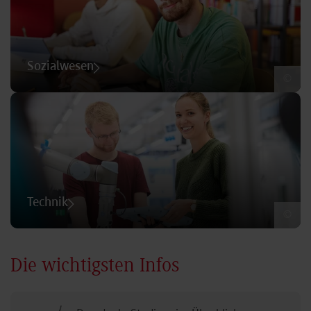
Sozialwesen
©
Technik
©
Die wichtigsten Infos