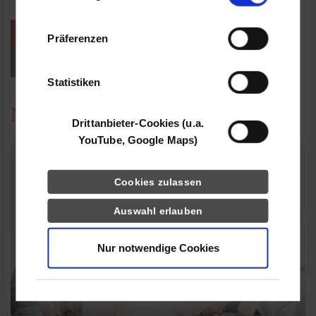
Informationen möglicherweise mit weiteren
Daten zusammen, die Sie ihnen bereitgestellt
weitere Veranstaltungen / Termine
Präferenzen
haben oder die sie im Rahmen Ihrer Nutzung
der Dienste gesammelt haben.
Events für Studieninteressierte
Statistiken
News
Drittanbieter-Cookies (u.a.
YouTube, Google Maps)
Cookies zulassen
Auswahl erlauben
Nur notwendige Cookies