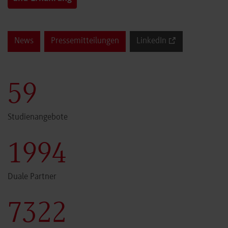
News
Pressemitteilungen
LinkedIn
60
Studienangebote
2000
Duale Partner
7341