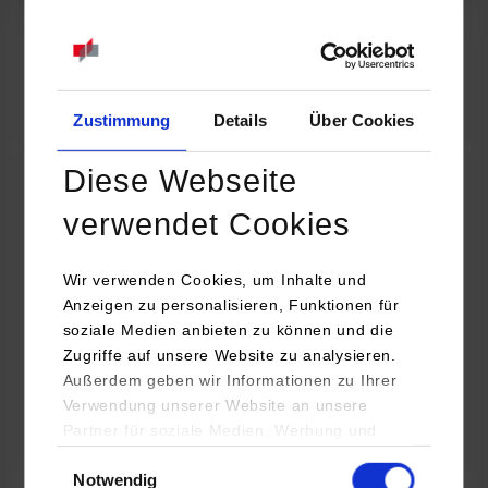
07.09.2026
18:00 Uhr
Online INDIS-Infoveranstaltung für Studierende
Zum Event
Zustimmung
Details
Über Cookies
Diese Webseite
Technologietag: Clean Urban Transportation –
verwendet Cookies
nachhaltige Mobilität im (sub)urbanen Umfeld
Wir verwenden Cookies, um Inhalte und
16.09.2026 - 17.09.2026
Anzeigen zu personalisieren, Funktionen für
soziale Medien anbieten zu können und die
Im Mittelpunkt stehen elektrische Antriebe, moderne
Zugriffe auf unsere Website zu analysieren.
Batterietechnologien und innovative Fahrzeugkonzepte für
Außerdem geben wir Informationen zu Ihrer
nachhaltige Mobilität in Stadt und…
Verwendung unserer Website an unsere
Partner für soziale Medien, Werbung und
Zum Event
Analysen weiter. Unsere Partner (u.a.
Einwilligungsauswahl
Notwendig
YouTube, Google Maps) führen diese