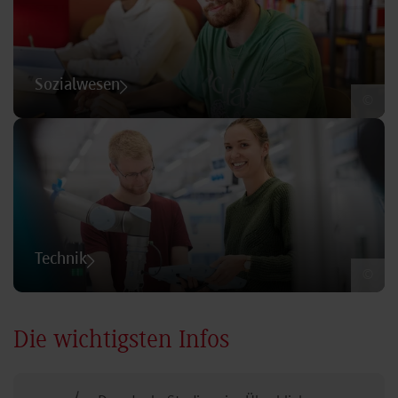
Sozialwesen
©
Technik
©
Die wichtigsten Infos