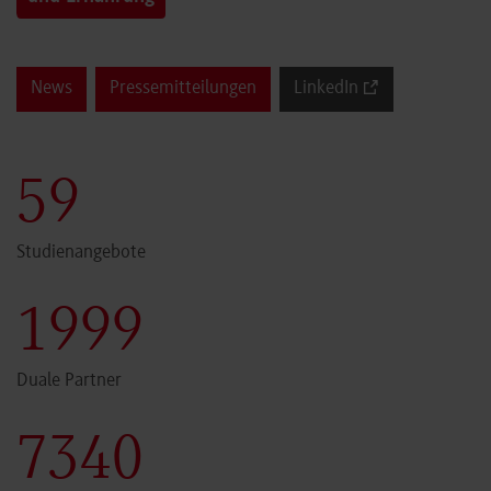
News
Pressemitteilungen
LinkedIn
60
Studienangebote
2000
Duale Partner
7341