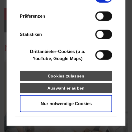
Informationen möglicherweise mit weiteren
Daten zusammen, die Sie ihnen bereitgestellt
weitere Veranstaltungen / Termine
Präferenzen
haben oder die sie im Rahmen Ihrer Nutzung
der Dienste gesammelt haben.
Events für Studieninteressierte
Statistiken
News
Drittanbieter-Cookies (u.a.
YouTube, Google Maps)
Cookies zulassen
Auswahl erlauben
Nur notwendige Cookies