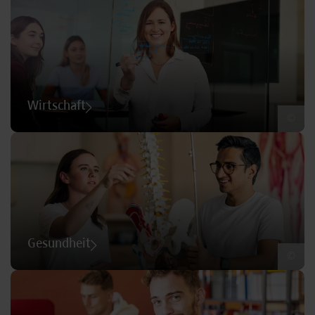
Wirtschaft
©
Gesundheit
©