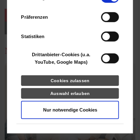
Informationen möglicherweise mit weiteren
Daten zusammen, die Sie ihnen bereitgestellt
weitere Veranstaltungen / Termine
Präferenzen
haben oder die sie im Rahmen Ihrer Nutzung
der Dienste gesammelt haben.
Events für Studieninteressierte
Statistiken
News
Drittanbieter-Cookies (u.a.
YouTube, Google Maps)
Cookies zulassen
Auswahl erlauben
Nur notwendige Cookies