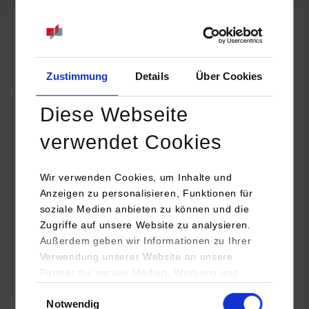
07.09.2026
18:00 Uhr
Online INDIS-Infoveranstaltung für Studierende
Zum Event
Zustimmung
Details
Über Cookies
Diese Webseite
Technologietag: Clean Urban Transportation –
verwendet Cookies
nachhaltige Mobilität im (sub)urbanen Umfeld
Wir verwenden Cookies, um Inhalte und
16.09.2026 - 17.09.2026
Anzeigen zu personalisieren, Funktionen für
soziale Medien anbieten zu können und die
Im Mittelpunkt stehen elektrische Antriebe, moderne
Zugriffe auf unsere Website zu analysieren.
Batterietechnologien und innovative Fahrzeugkonzepte für
Außerdem geben wir Informationen zu Ihrer
nachhaltige Mobilität in Stadt und…
Verwendung unserer Website an unsere
Partner für soziale Medien, Werbung und
Zum Event
Analysen weiter. Unsere Partner (u.a.
Einwilligungsauswahl
Notwendig
YouTube, Google Maps) führen diese