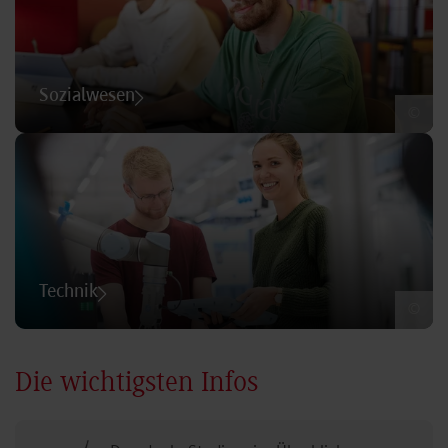
Sozialwesen
©
Technik
©
Die wichtigsten Infos