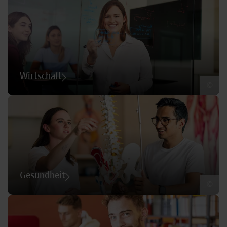
Wirtschaft
©
Gesundheit
©