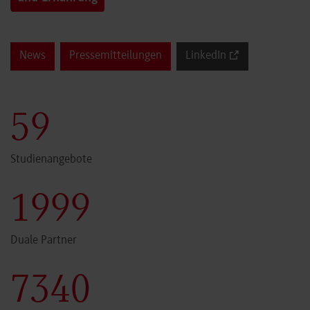
News
Pressemitteilungen
LinkedIn
60
Studienangebote
2000
Duale Partner
7341