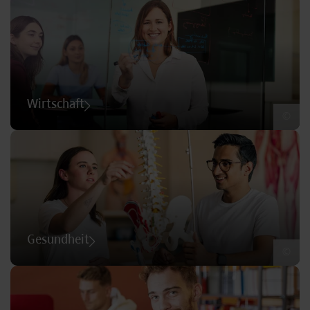
Wirtschaft
©
Gesundheit
©