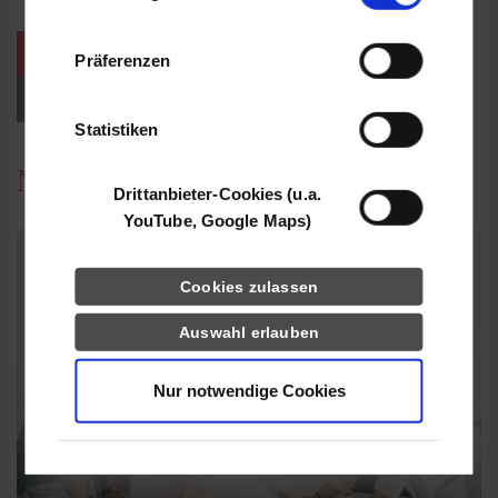
Informationen möglicherweise mit weiteren
Daten zusammen, die Sie ihnen bereitgestellt
weitere Veranstaltungen / Termine
Präferenzen
haben oder die sie im Rahmen Ihrer Nutzung
der Dienste gesammelt haben.
Events für Studieninteressierte
Statistiken
News
Drittanbieter-Cookies (u.a.
YouTube, Google Maps)
Cookies zulassen
Auswahl erlauben
Nur notwendige Cookies