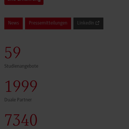
News
Pressemitteilungen
LinkedIn
60
Studienangebote
2000
Duale Partner
7341