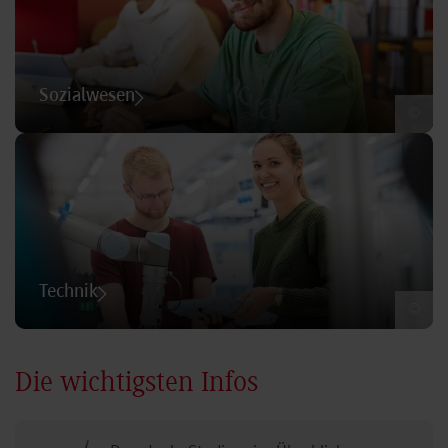
Sozialwesen
©
Technik
©
Die wichtigsten Infos